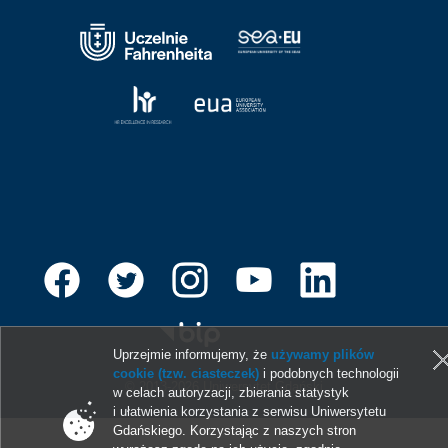
Uprzejmie informujemy, że
używamy plików
cookie (tzw. ciasteczek)
i podobnych technologii
© 2013-2026 Uniwersytet Gdański
w celach autoryzacji, zbierania statystyk
i ułatwienia korzystania z serwisu Uniwersytetu
Gdańskiego. Korzystając z naszych stron