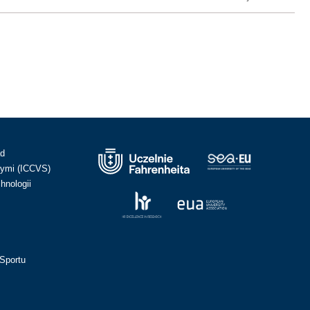
ad
ymi (ICCVS)
hnologii
Sportu