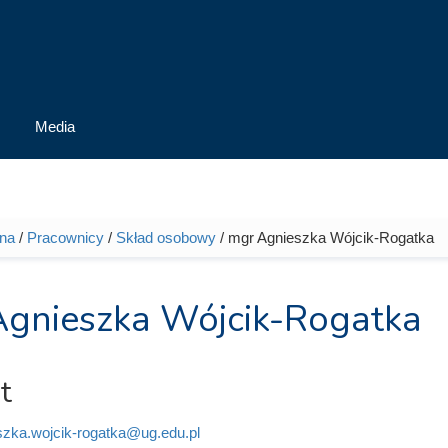
Media
wna
/
Pracownicy
/
Skład osobowy
/ mgr Agnieszka Wójcik-Rogatka
tutaj
gnieszka Wójcik-Rogatka
t
szka.wojcik-rogatka@ug.edu.pl