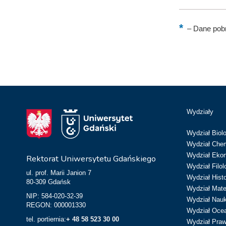
–
Dane pobr
Wydziały
Wydział Biolo
Wydział Chem
Wydział Eko
Rektorat Uniwersytetu Gdańskiego
Wydział Filol
ul. prof. Marii Janion 7
Wydział Hist
80-309 Gdańsk
Wydział Matem
NIP: 584-020-32-39
Wydział Nau
REGON: 000001330
Wydział Ocean
tel. portiernia:
+ 48 58 523 30 00
Wydział Prawa