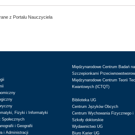
ane z Portalu Nauczyciela
Międzynarodowe Centrum Badań n
Szczepionkami Przeciwnowotworow
gii
Międzynarodowe Centrum Teorii Tec
ii
Kwantowych (ICTQT)
nomiczny
ogiczny
Biblioteka UG
oryczny
Centrum Języków Obcych
atyki, Fizyki i Informatyki
Centrum Wychowania Fizycznego i 
k Społecznych
Szkoły doktorskie
ografii i Geografii
Wydawnictwo UG
 i Administracji
Biuro Karier UG