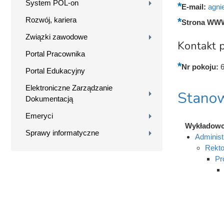
System POL-on
E-mail:
agni
Rozwój, kariera
Strona WW
Związki zawodowe
Kontakt p
Portal Pracownika
Nr pokoju:
Portal Edukacyjny
Elektroniczne Zarządzanie
Stanow
Dokumentacją
Emeryci
Wykładow
Sprawy informatyczne
Administ
Rekto
Pr