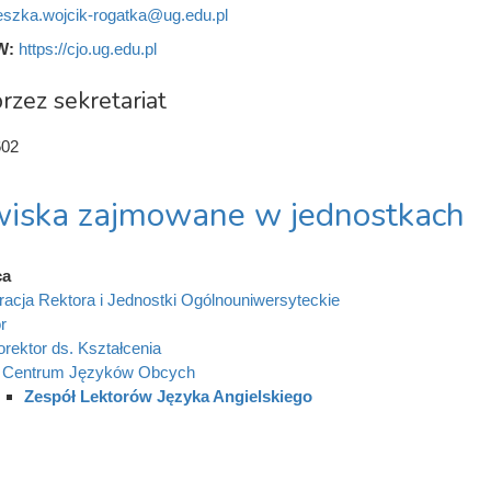
eszka.wojcik-rogatka@ug.edu.pl
W:
https://cjo.ug.edu.pl
rzez sekretariat
602
iska zajmowane w jednostkach
ca
racja Rektora i Jednostki Ogólnouniwersyteckie
r
orektor ds. Kształcenia
Centrum Języków Obcych
Zespół Lektorów Języka Angielskiego