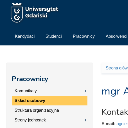
Przejdź do treści
Kandydaci
Studenci
Pracownicy
Absolwenci
Strona głó
Jesteś 
Pracownicy
mgr A
Komunikaty
Skład osobowy
Kontak
Struktura organizacyjna
Strony jednostek
E-mail:
agnie