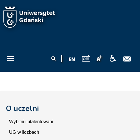
Przejdź do treści
Formularz
Szukaj
wyszukiwania
O uczelni
Wybitni i utalentowani
UG w liczbach