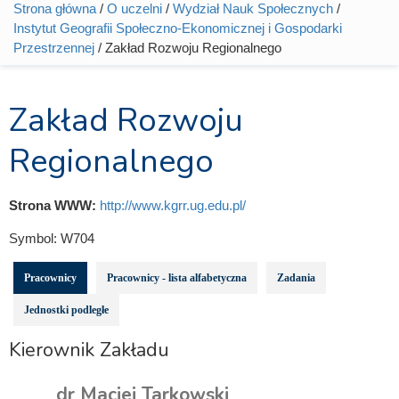
Strona główna
/
O uczelni
/
Wydział Nauk Społecznych
/
Jesteś tutaj
Instytut Geografii Społeczno-Ekonomicznej i Gospodarki
Przestrzennej
/ Zakład Rozwoju Regionalnego
Zakład Rozwoju
Regionalnego
Strona WWW:
http://www.kgrr.ug.edu.pl/
Symbol:
W704
Pracownicy
Pracownicy - lista alfabetyczna
Zadania
Jednostki podległe
Kierownik Zakładu
dr Maciej Tarkowski