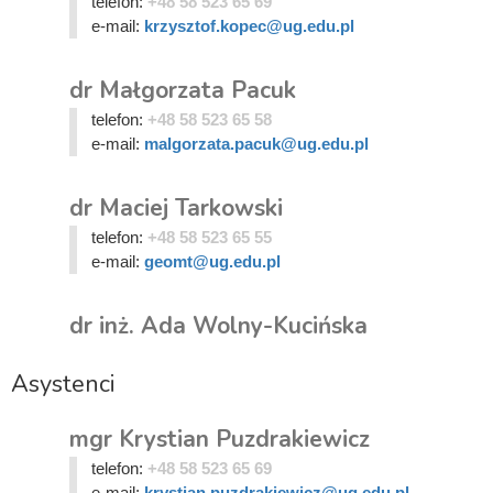
telefon:
+48 58 523 65 69
e-mail:
krzysztof.kopec@ug.edu.pl
dr Małgorzata Pacuk
telefon:
+48 58 523 65 58
e-mail:
malgorzata.pacuk@ug.edu.pl
dr Maciej Tarkowski
telefon:
+48 58 523 65 55
e-mail:
geomt@ug.edu.pl
dr inż. Ada Wolny-Kucińska
Asystenci
mgr Krystian Puzdrakiewicz
telefon:
+48 58 523 65 69
e-mail:
krystian.puzdrakiewicz@ug.edu.pl