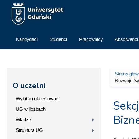
Przejdź do treści
Kandydaci
Studenci
Pracownicy
Absolwenci
Strona głó
Jesteś 
Rozwoju Sys
O uczelni
Wybitni i utalentowani
Sekc
UG w liczbach
Bizn
Władze
Struktura UG