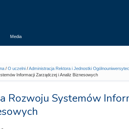
Media
wna
/
O uczelni
/
Administracja Rektora i Jednostki Ogólnouniwersytec
tutaj
temów Informacji Zarządczej i Analiz Biznesowych
ja Rozwoju Systemów Informa
esowych