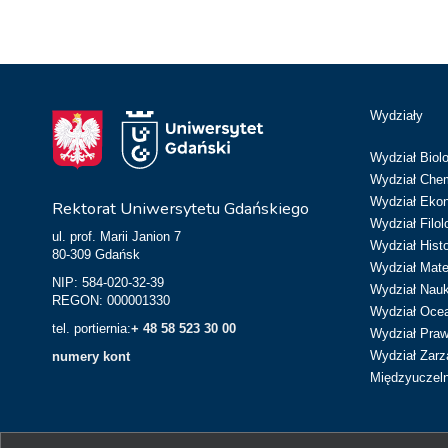
Wydziały
Wydział Biolo
Wydział Chem
Wydział Eko
Rektorat Uniwersytetu Gdańskiego
Wydział Filol
ul. prof. Marii Janion 7
Wydział Hist
80-309 Gdańsk
Wydział Matem
NIP: 584-020-32-39
Wydział Nau
REGON: 000001330
Wydział Ocean
tel. portiernia:
+ 48 58 523 30 00
Wydział Prawa
Wydział Zarz
numery kont
Międzyuczeln