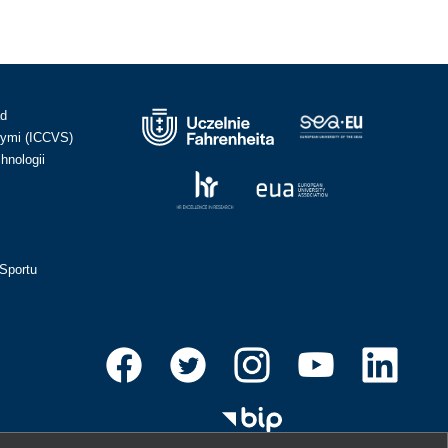
ad
ymi (ICCVS)
hnologii
Sportu