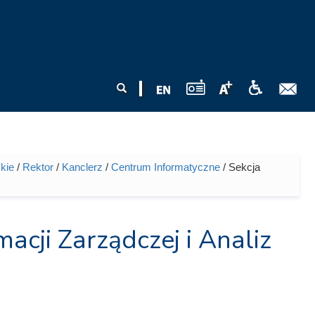
Formularz
Szukaj
wyszukiwania
kie
/
Rektor
/
Kanclerz
/
Centrum Informatyczne
/ Sekcja
cji Zarządczej i Analiz