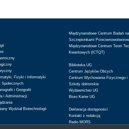
Międzynarodowe Centrum Badań n
Szczepionkami Przeciwnowotworow
gii
Międzynarodowe Centrum Teorii Tec
ii
Kwantowych (ICTQT)
nomiczny
ogiczny
Biblioteka UG
oryczny
Centrum Języków Obcych
atyki, Fizyki i Informatyki
Centrum Wychowania Fizycznego i 
k Społecznych
Szkoły doktorskie
ografii i Geografii
Wydawnictwo UG
 i Administracji
Biuro Karier UG
ądzania
iany Wydział Biotechnologii
Deklaracja dostępności
Kontakt z redakcją
Radio MORS