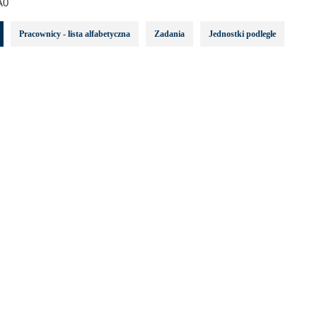
A0
Pracownicy - lista alfabetyczna
Zadania
Jednostki podległe