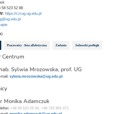
ńsk
 58 523 52 88
W:
https://czrug.ug.edu.pl
g@ug.edu.pl
apie
00
Pracownicy - lista alfabetyczna
Zadania
Jednostki podległe
r Centrum
 hab. Sylwia Mrozowska, prof. UG
-mail:
sylwia.mrozowska@ug.edu.pl
icy
r Monika Adamczuk
elefon:
+48 58 523 25 00, +48 725 991 071
-mail:
monika.adamczuk@ug.edu.pl