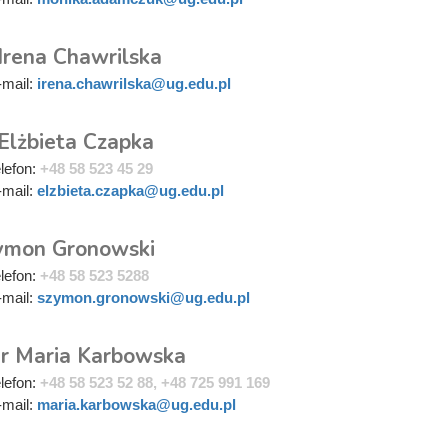
Irena Chawrilska
-mail:
irena.chawrilska@ug.edu.pl
 Elżbieta Czapka
elefon:
+48 58 523 45 29
-mail:
elzbieta.czapka@ug.edu.pl
ymon Gronowski
elefon:
+48 58 523 5288
-mail:
szymon.gronowski@ug.edu.pl
r Maria Karbowska
elefon:
+48 58 523 52 88, +48 725 991 169
-mail:
maria.karbowska@ug.edu.pl