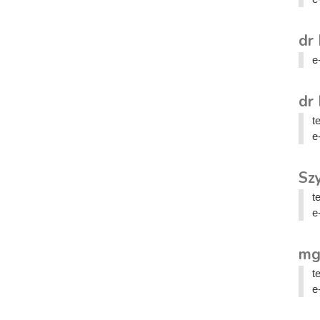
dr 
e
dr
t
e
Sz
t
e
mg
t
e