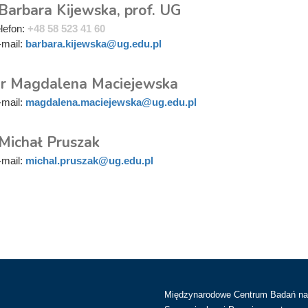
Barbara Kijewska, prof. UG
elefon:
+48 58 523 41 60
-mail:
barbara.kijewska@ug.edu.pl
r Magdalena Maciejewska
-mail:
magdalena.maciejewska@ug.edu.pl
 Michał Pruszak
-mail:
michal.pruszak@ug.edu.pl
Międzynarodowe Centrum Badań n