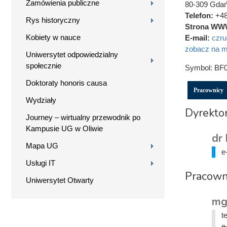
Zamówienia publiczne
80-309 Gda
Telefon:
+48
Rys historyczny
Strona WW
Kobiety w nauce
E-mail:
czru
zobacz na m
Uniwersytet odpowiedzialny
społecznie
Symbol:
BF
Doktoraty honoris causa
Pracownicy
Wydziały
Dyrekto
Journey – wirtualny przewodnik po
Kampusie UG w Oliwie
dr
Mapa UG
e
Usługi IT
Pracown
Uniwersytet Otwarty
mg
t
e