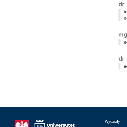
dr 
t
e
mg
e
dr
e
Wydziały