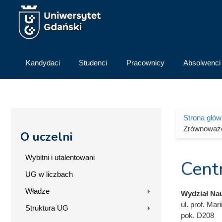
Przejdź do treści
Kandydaci
Studenci
Pracownicy
Absolwenci
Strona głó
Jesteś 
Zrównoważ
O uczelni
Wybitni i utalentowani
Cent
UG w liczbach
Władze
Wydział Na
ul. prof. Mari
Struktura UG
pok. D208