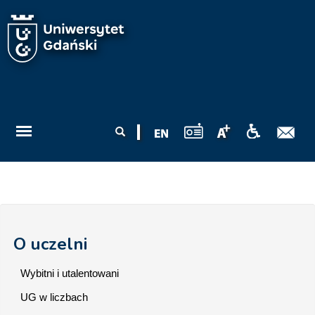
Przejdź do treści
Formularz
Szukaj
wyszukiwania
O uczelni
Wybitni i utalentowani
UG w liczbach