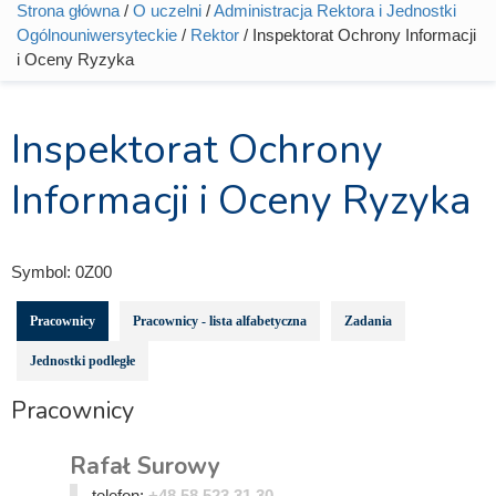
Strona główna
/
O uczelni
/
Administracja Rektora i Jednostki
Jesteś tutaj
Ogólnouniwersyteckie
/
Rektor
/ Inspektorat Ochrony Informacji
i Oceny Ryzyka
Inspektorat Ochrony
Informacji i Oceny Ryzyka
Symbol:
0Z00
Pracownicy
Pracownicy - lista alfabetyczna
Zadania
Jednostki podległe
Pracownicy
Rafał Surowy
telefon:
+48 58 523 31 30