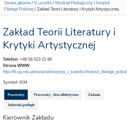
Strona główna
/
O uczelni
/
Wydział Filologiczny
/
Instytut
Jesteś tutaj
Filologii Polskiej
/ Zakład Teorii Literatury i Krytyki Artystycznej
Zakład Teorii Literatury i
Krytyki Artystycznej
Telefon:
+48 58 523 21 86
Strona WWW:
http://fil.ug.edu.pl/wydzial/instytuty_i_katedry/instytut_filologii_polskie
Symbol:
I034
Pracownicy
Pracownicy - lista alfabetyczna
Zadania
Jednostki podległe
Kierownik Zakładu