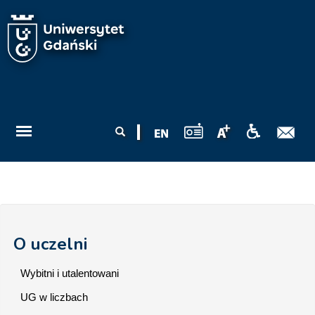
Przejdź do treści
Formularz
Szukaj
wyszukiwania
O uczelni
Wybitni i utalentowani
UG w liczbach