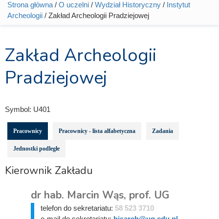
Strona główna
/
O uczelni
/
Wydział Historyczny
/
Instytut
Jesteś tutaj
Archeologii
/ Zakład Archeologii Pradziejowej
Zakład Archeologii
Pradziejowej
Symbol:
U401
Pracownicy
Pracownicy - lista alfabetyczna
Zadania
Jednostki podległe
Kierownik Zakładu
dr hab. Marcin Wąs, prof. UG
telefon do sekretariatu:
58 523 3710
e-mail do sekretariatu:
hisarch@ug.edu.pl