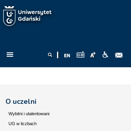
Przejdź do treści
Formularz
Szukaj
wyszukiwania
O uczelni
Wybitni i utalentowani
UG w liczbach