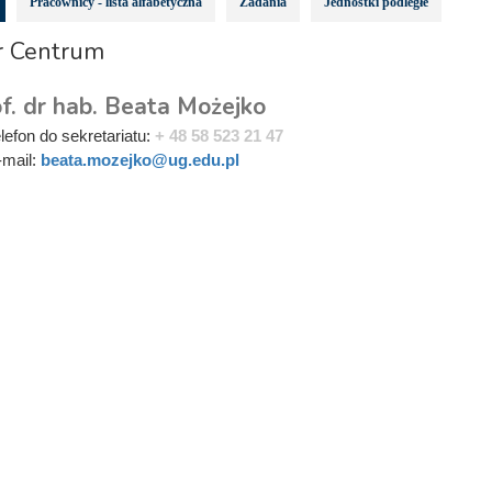
Pracownicy - lista alfabetyczna
Zadania
Jednostki podległe
r Centrum
f. dr hab. Beata Możejko
elefon do sekretariatu:
+ 48 58 523 21 47
-mail:
beata.mozejko@ug.edu.pl