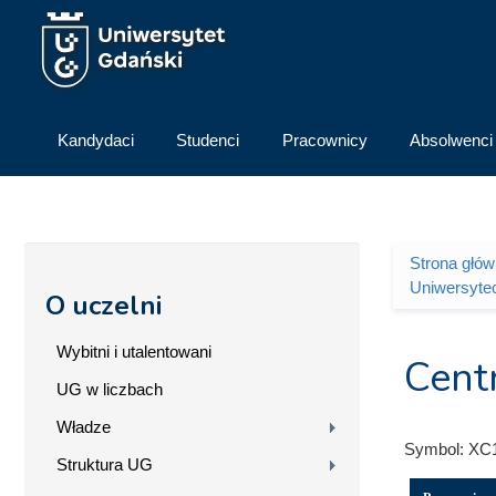
Przejdź do treści
Kandydaci
Studenci
Pracownicy
Absolwenci
Strona głó
Jesteś 
Uniwersyte
O uczelni
Wybitni i utalentowani
Cent
UG w liczbach
Władze
Symbol:
XC
Struktura UG