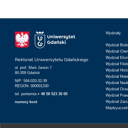
Wydziały
Wydział Biolo
Wydział Chem
Wydział Eko
Rektorat Uniwersytetu Gdańskiego
Wydział Filol
ul. prof. Marii Janion 7
Wydział Hist
80-309 Gdańsk
Wydział Matem
NIP: 584-020-32-39
Wydział Nau
REGON: 000001330
Wydział Ocean
tel. portiernia:
+ 48 58 523 30 00
Wydział Prawa
Wydział Zarz
numery kont
Międzyuczeln