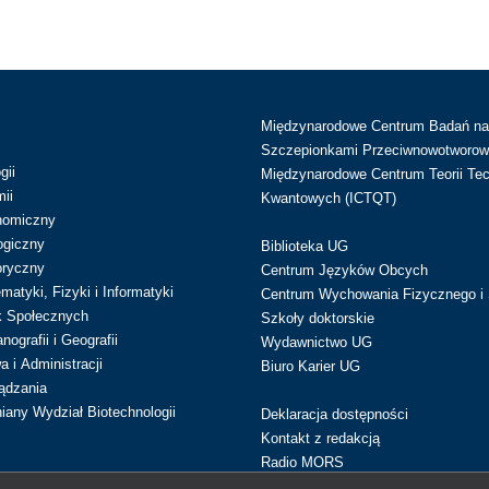
Międzynarodowe Centrum Badań n
Szczepionkami Przeciwnowotworow
gii
Międzynarodowe Centrum Teorii Tec
ii
Kwantowych (ICTQT)
nomiczny
ogiczny
Biblioteka UG
oryczny
Centrum Języków Obcych
atyki, Fizyki i Informatyki
Centrum Wychowania Fizycznego i 
k Społecznych
Szkoły doktorskie
ografii i Geografii
Wydawnictwo UG
 i Administracji
Biuro Karier UG
ądzania
iany Wydział Biotechnologii
Deklaracja dostępności
Kontakt z redakcją
Radio MORS