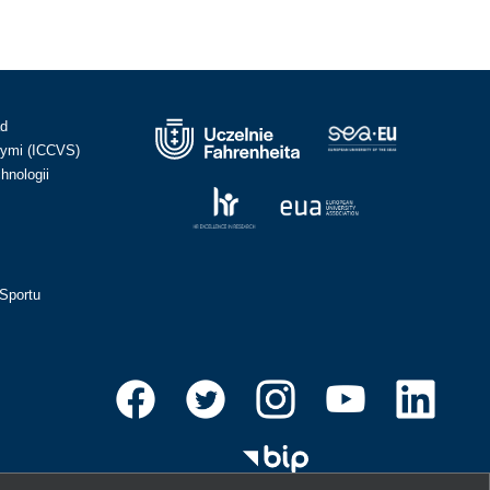
ad
ymi (ICCVS)
hnologii
Sportu