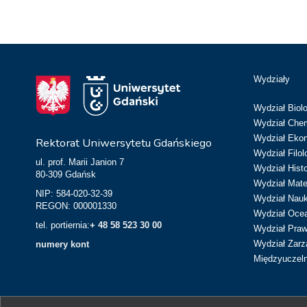
Wydziały
Wydział Biolo
Wydział Chem
Wydział Eko
Rektorat Uniwersytetu Gdańskiego
Wydział Filol
ul. prof. Marii Janion 7
Wydział Hist
80-309 Gdańsk
Wydział Matem
NIP: 584-020-32-39
Wydział Nau
REGON: 000001330
Wydział Ocean
tel. portiernia:
+ 48 58 523 30 00
Wydział Prawa
Wydział Zarz
numery kont
Międzyuczeln