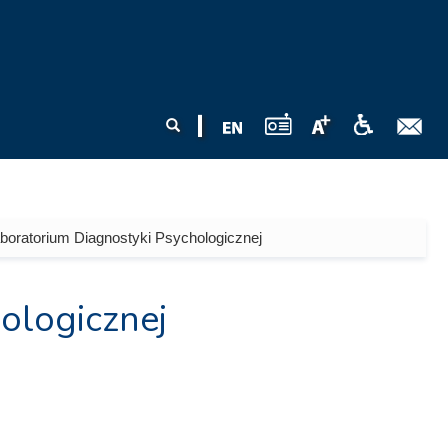
Formularz
Szukaj
wyszukiwania
boratorium Diagnostyki Psychologicznej
ologicznej