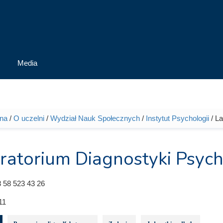
Media
wna
/
O uczelni
/
Wydział Nauk Społecznych
/
Instytut Psychologii
/ La
tutaj
ratorium Diagnostyki Psych
 58 523 43 26
11