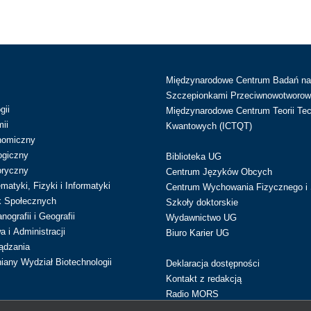
Międzynarodowe Centrum Badań n
Szczepionkami Przeciwnowotworow
gii
Międzynarodowe Centrum Teorii Tec
ii
Kwantowych (ICTQT)
nomiczny
ogiczny
Biblioteka UG
oryczny
Centrum Języków Obcych
atyki, Fizyki i Informatyki
Centrum Wychowania Fizycznego i 
k Społecznych
Szkoły doktorskie
ografii i Geografii
Wydawnictwo UG
 i Administracji
Biuro Karier UG
ądzania
iany Wydział Biotechnologii
Deklaracja dostępności
Kontakt z redakcją
Radio MORS