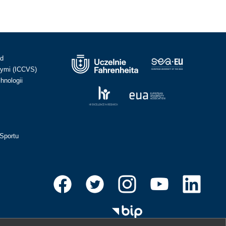
ad
ymi (ICCVS)
hnologii
Sportu