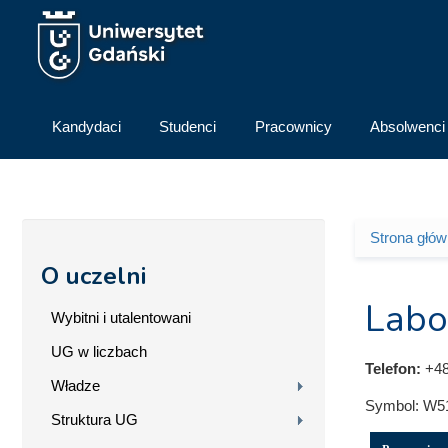
Przejdź do treści
Kandydaci
Studenci
Pracownicy
Absolwenci
Strona głó
Jesteś 
O uczelni
Labo
Wybitni i utalentowani
UG w liczbach
Telefon:
+48
Władze
Symbol:
W5
Struktura UG