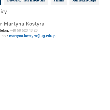
Pracownicy - lista alfabetyczna
Zadania
Jednostki podległe
icy
r Martyna Kostyra
elefon:
+48 58 523 43 26
-mail:
martyna.kostyra@ug.edu.pl