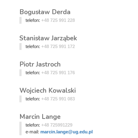
Bogusław Derda
telefon:
+48 725 991 228
Stanisław Jarząbek
telefon:
+48 725 991 172
Piotr Jastroch
telefon:
+48 725 991 176
Wojciech Kowalski
telefon:
+48 725 991 083
Marcin Lange
telefon:
+48 725991229
e-mail:
marcin.lange@ug.edu.pl