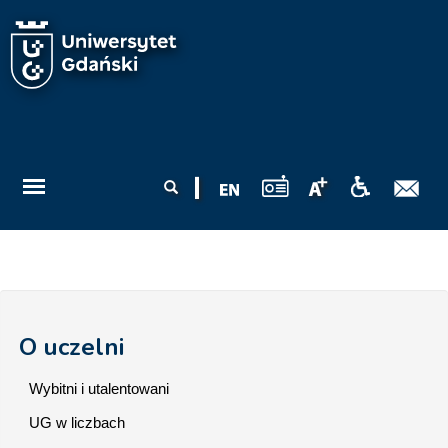
Przejdź do treści
Formularz
Szukaj
wyszukiwania
O uczelni
Wybitni i utalentowani
UG w liczbach