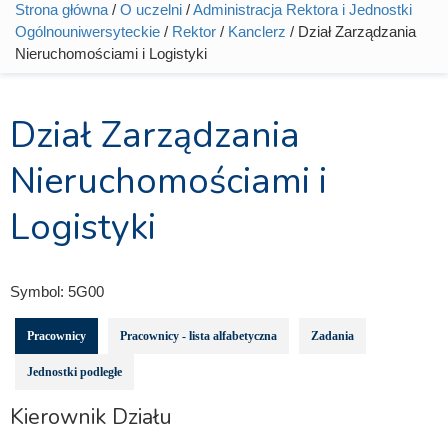
Strona główna
/
O uczelni
/
Administracja Rektora i Jednostki
Jesteś tutaj
Ogólnouniwersyteckie
/
Rektor
/
Kanclerz
/ Dział Zarządzania
Nieruchomościami i Logistyki
Dział Zarządzania
Nieruchomościami i
Logistyki
Symbol:
5G00
Pracownicy
Pracownicy - lista alfabetyczna
Zadania
Jednostki podległe
Kierownik Działu