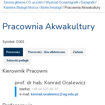
Strona główna
/
O uczelni
/
Wydział Oceanografii i Geografii
/
Jesteś tutaj
Katedra Biologii Morza i Biotechnologii
/ Pracownia Akwakultury
Pracownia Akwakultury
Symbol:
O301
Pracownicy
Pracownicy - lista alfabetyczna
Zadania
Jednostki podległe
Kierownik Pracowni
prof. dr hab. Konrad Ocalewicz
telefon:
+48 58 523 66 37
e-mail:
konrad.ocalewicz@ug.edu.pl