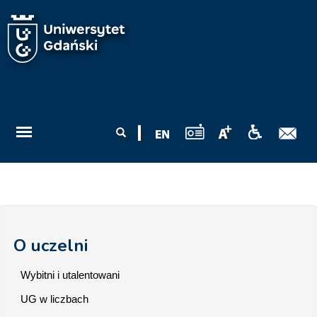
Przejdź do treści
Formularz
Szukaj
wyszukiwania
O uczelni
Wybitni i utalentowani
UG w liczbach