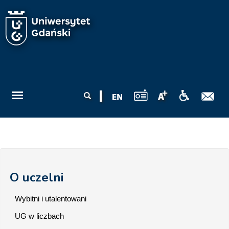
Przejdź do treści
Formularz
Szukaj
wyszukiwania
O uczelni
Wybitni i utalentowani
UG w liczbach