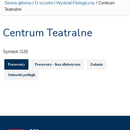
Strona główna
/
O uczelni
/
Wydział Filologiczny
/ Centrum
Jesteś tutaj
Teatralne
Centrum Teatralne
Symbol:
I120
Pracownicy
Pracownicy - lista alfabetyczna
Zadania
Jednostki podległe