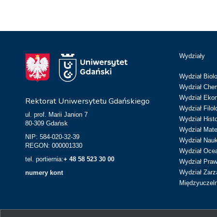
Wydziały
Wydział Biolo
Wydział Chem
Wydział Eko
Rektorat Uniwersytetu Gdańskiego
Wydział Filol
ul. prof. Marii Janion 7
Wydział Hist
80-309 Gdańsk
Wydział Matem
NIP: 584-020-32-39
Wydział Nau
REGON: 000001330
Wydział Ocean
tel. portiernia:
+ 48 58 523 30 00
Wydział Prawa
Wydział Zarz
numery kont
Międzyuczeln