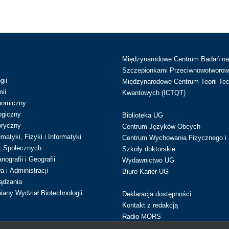
Międzynarodowe Centrum Badań n
Szczepionkami Przeciwnowotworow
gii
Międzynarodowe Centrum Teorii Tec
ii
Kwantowych (ICTQT)
nomiczny
ogiczny
Biblioteka UG
oryczny
Centrum Języków Obcych
atyki, Fizyki i Informatyki
Centrum Wychowania Fizycznego i 
k Społecznych
Szkoły doktorskie
ografii i Geografii
Wydawnictwo UG
 i Administracji
Biuro Karier UG
ądzania
iany Wydział Biotechnologii
Deklaracja dostępności
Kontakt z redakcją
Radio MORS