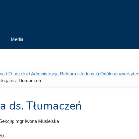
Media
wna
/
O uczelni
/
Administracja Rektora i Jednostki Ogólnouniwersytec
tutaj
ekcja ds. Tłumaczeń
ja ds. Tłumaczeń
Sekcją: mgr Iwona Musielska
50