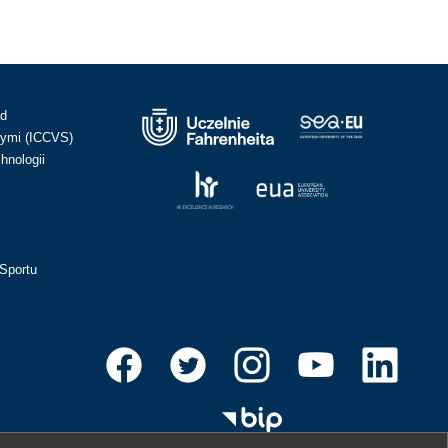
ad
ymi (ICCVS)
hnologii
Sportu