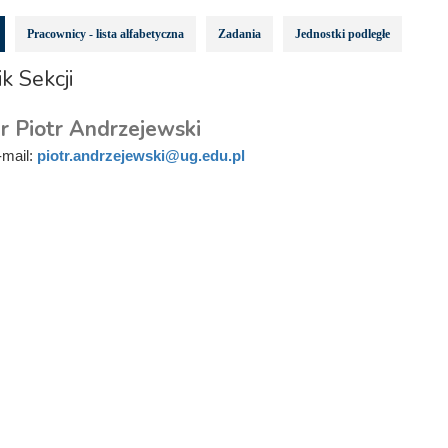
Pracownicy - lista alfabetyczna
Zadania
Jednostki podległe
k Sekcji
r Piotr Andrzejewski
-mail:
piotr.andrzejewski@ug.edu.pl