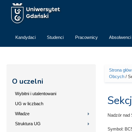
Przejdź do treści
Kandydaci
Studenci
Pracownicy
Absolwenci
Strona głó
Jesteś 
Obcych
/ S
O uczelni
Wybitni i utalentowani
Sekc
UG w liczbach
Władze
Nadzór nad 
Struktura UG
Symbol:
BC