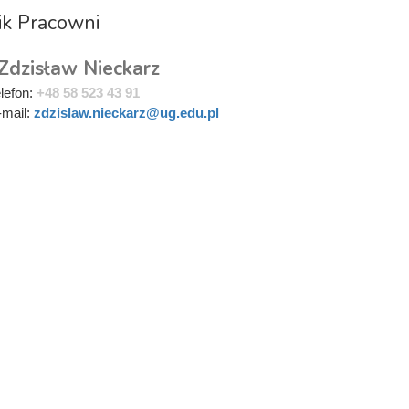
ik Pracowni
 Zdzisław Nieckarz
elefon:
+48 58 523 43 91
-mail:
zdzislaw.nieckarz@ug.edu.pl