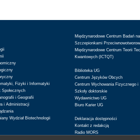
Międzynarodowe Centrum Badań n
Szczepionkami Przeciwnowotworow
gii
Międzynarodowe Centrum Teorii Tec
ii
Kwantowych (ICTQT)
nomiczny
ogiczny
Biblioteka UG
oryczny
Centrum Języków Obcych
atyki, Fizyki i Informatyki
Centrum Wychowania Fizycznego i 
k Społecznych
Szkoły doktorskie
ografii i Geografii
Wydawnictwo UG
 i Administracji
Biuro Karier UG
ądzania
iany Wydział Biotechnologii
Deklaracja dostępności
Kontakt z redakcją
Radio MORS