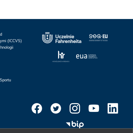
ad
ymi (ICCVS)
hnologii
Sportu