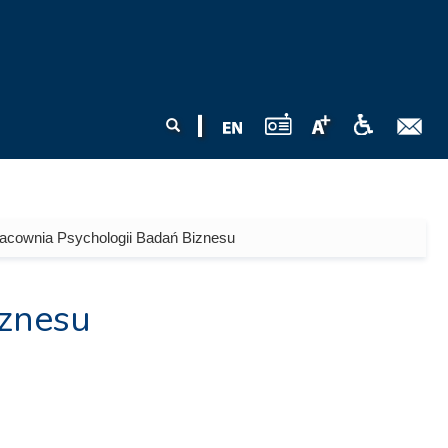
Formularz
Szukaj
wyszukiwania
acownia Psychologii Badań Biznesu
iznesu