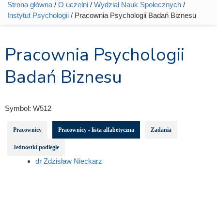
Strona główna
/
O uczelni
/
Wydział Nauk Społecznych
/
Jesteś tutaj
Instytut Psychologii
/ Pracownia Psychologii Badań Biznesu
Pracownia Psychologii
Badań Biznesu
Symbol:
W512
Pracownicy
Pracownicy - lista alfabetyczna
Zadania
Jednostki podległe
dr Zdzisław Nieckarz