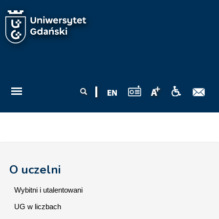
Przejdź do treści
Formularz
Szukaj
wyszukiwania
O uczelni
Wybitni i utalentowani
UG w liczbach