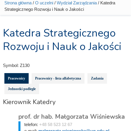
Strona główna
/
O uczelni
/
Wydział Zarządzania
/ Katedra
Jesteś tutaj
Strategicznego Rozwoju i Nauk o Jakości
Katedra Strategicznego
Rozwoju i Nauk o Jakości
Symbol:
Z130
Pracownicy
Pracownicy - lista alfabetyczna
Zadania
Jednostki podległe
Kierownik Katedry
prof. dr hab. Małgorzata Wiśniewska
telefon:
+48 58 523 12 67
e-mail:
malgorzata.wisniewska@ug.edu.pl