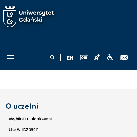
Przejdź do treści
Formularz
Szukaj
wyszukiwania
O uczelni
Wybitni i utalentowani
UG w liczbach