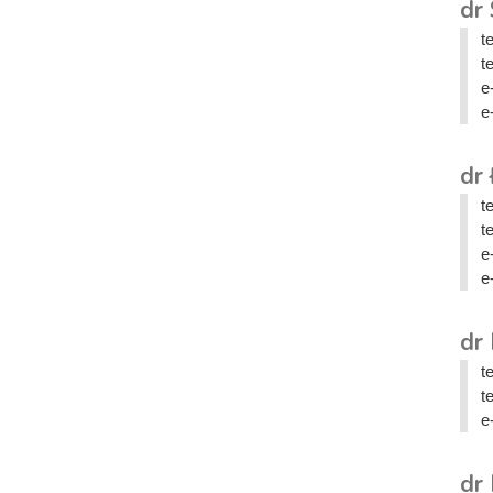
dr
t
t
e
e
dr
t
t
e
e
dr
t
t
e
dr