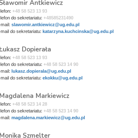
 Sławomir Antkiewicz
elefon:
+48 58 523 13 93
elefon do sekretariatu:
+48585231490
-mail:
slawomir.antkiewicz@ug.edu.pl
-mail do sekretariatu:
katarzyna.kuchcinska@ug.edu.pl
 Łukasz Dopierała
elefon:
+48 58 523 13 93
elefon do sekretariatu:
+48 58 523 14 90
-mail:
lukasz.dopierala@ug.edu.pl
-mail do sekretariatu:
ekokku@ug.edu.pl
 Magdalena Markiewicz
elefon:
+48 58 523 14 28
elefon do sekretariatu:
+48 58 523 14 90
-mail:
magdalena.markiewicz@ug.edu.pl
 Monika Szmelter