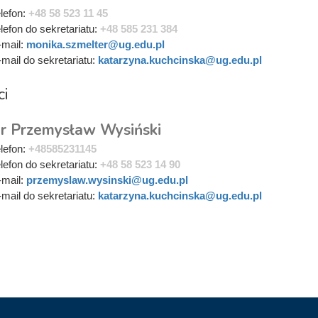
elefon:
+48 58 523 11 45
elefon do sekretariatu:
+48 585 231 384
-mail:
monika.szmelter@ug.edu.pl
-mail do sekretariatu:
katarzyna.kuchcinska@ug.edu.pl
ci
r Przemysław Wysiński
elefon:
+48585231145
elefon do sekretariatu:
+48 58 523 14 90
-mail:
przemyslaw.wysinski@ug.edu.pl
-mail do sekretariatu:
katarzyna.kuchcinska@ug.edu.pl