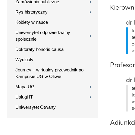
Zamówienia publiczne
Kierown
Rys historyczny
dr 
Kobiety w nauce
t
Uniwersytet odpowiedzialny
t
społecznie
e
Doktoraty honoris causa
e
Wydziały
Profesor
Journey – wirtualny przewodnik po
Kampusie UG w Oliwie
dr 
Mapa UG
t
t
Usługi IT
e
Uniwersytet Otwarty
e
Adiunkc