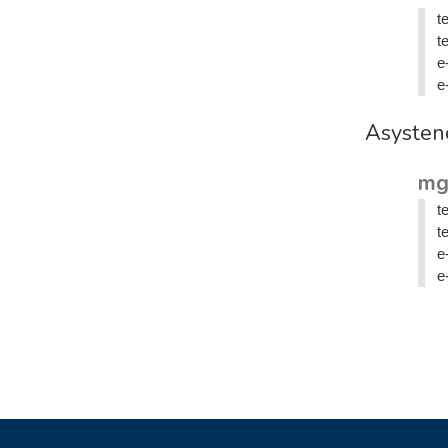
t
t
e
e
Asysten
mg
t
t
e
e