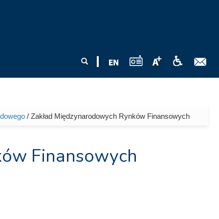
Formularz
Szukaj
wyszukiwania
odowego
/ Zakład Międzynarodowych Rynków Finansowych
ków Finansowych