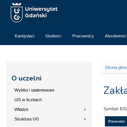
Przejdź do treści
Kandydaci
Studenci
Pracownicy
Absolwenci
Strona głó
Jesteś 
O uczelni
Zakł
Wybitni i utalentowani
UG w liczbach
Symbol:
E01
Władze
Struktura UG
Pracownicy