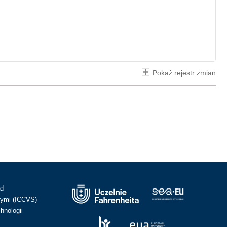
Pokaż rejestr zmian
ad
ymi (ICCVS)
hnologii