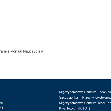
ane z Portalu Nauczyciela
Międzynarodowe Centrum Badań n
Szczepionkami Przeciwnowotworow
gii
Międzynarodowe Centrum Teorii Tec
ii
Kwantowych (ICTQT)