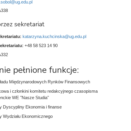
.sobol@ug.edu.pl
A338
rzez sekretariat
kretariatu:
katarzyna.kuchcinska@ug.edu.pl
ekretariatu:
+48 58 523 14 90
A332
nie pełnione funkcje:
kładu Międzynarodowych Rynków Finansowych
owa i członkini komitetu redakcyjnego czasopisma
enckie WE "Nasze Studia"
y Dyscypliny Ekonomia i finanse
dy Wydziału Ekonomicznego