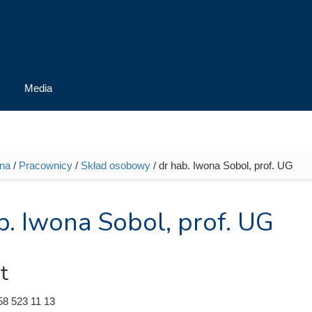
Media
wna
/
Pracownicy
/
Skład osobowy
/ dr hab. Iwona Sobol, prof. UG
tutaj
b. Iwona Sobol, prof. UG
t
58 523 11 13