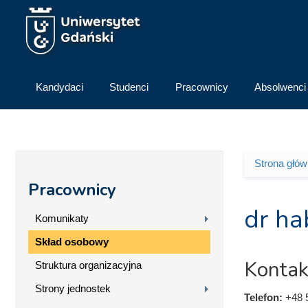
Przejdź do treści
Kandydaci
Studenci
Pracownicy
Absolwenci
Strona głó
Jesteś 
Pracownicy
dr ha
Komunikaty
Skład osobowy
Kontak
Struktura organizacyjna
Strony jednostek
Telefon:
+48 