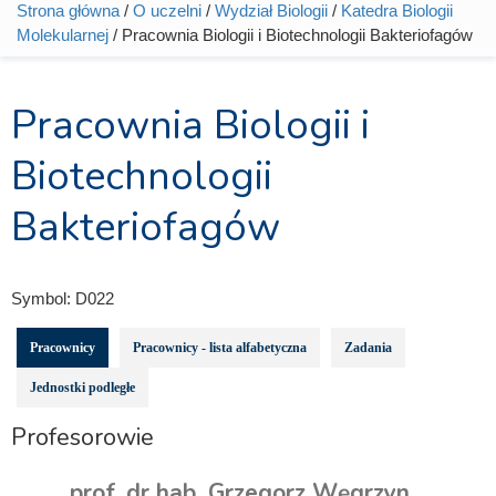
Strona główna
/
O uczelni
/
Wydział Biologii
/
Katedra Biologii
Jesteś tutaj
Molekularnej
/ Pracownia Biologii i Biotechnologii Bakteriofagów
Pracownia Biologii i
Biotechnologii
Bakteriofagów
Symbol:
D022
Pracownicy
Pracownicy - lista alfabetyczna
Zadania
Jednostki podległe
Profesorowie
prof. dr hab. Grzegorz Węgrzyn