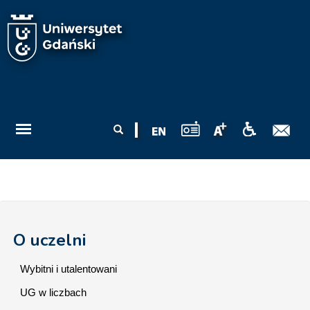
Przejdź do treści
Formularz
Szukaj
wyszukiwania
O uczelni
Wybitni i utalentowani
UG w liczbach