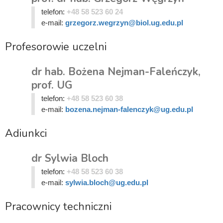
telefon:
+48 58 523 60 24
e-mail:
grzegorz.wegrzyn@biol.ug.edu.pl
Profesorowie uczelni
dr hab. Bożena Nejman-Faleńczyk,
prof. UG
telefon:
+48 58 523 60 38
e-mail:
bozena.nejman-falenczyk@ug.edu.pl
Adiunkci
dr Sylwia Bloch
telefon:
+48 58 523 60 38
e-mail:
sylwia.bloch@ug.edu.pl
Pracownicy techniczni