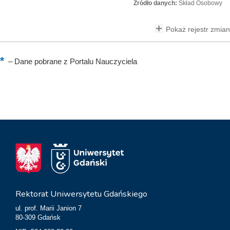
Źródło danych:
Skład Osobowy
Pokaż rejestr zmian
–
Dane pobrane z Portalu Nauczyciela
Rektorat Uniwersytetu Gdańskiego
ul. prof. Marii Janion 7
80-309 Gdańsk