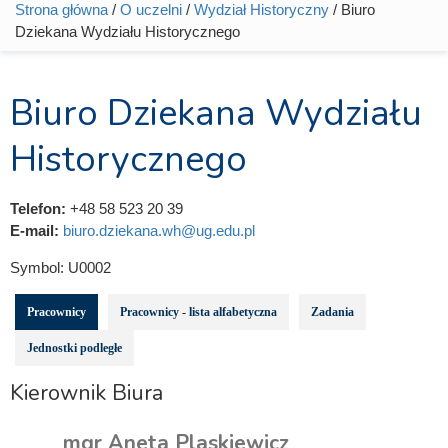
Strona główna
/
O uczelni
/
Wydział Historyczny
/ Biuro
Jesteś tutaj
Dziekana Wydziału Historycznego
Biuro Dziekana Wydziału
Historycznego
Telefon:
+48 58 523 20 39
E-mail:
biuro.dziekana.wh@ug.edu.pl
Symbol:
U0002
Pracownicy
Pracownicy - lista alfabetyczna
Zadania
Jednostki podległe
Kierownik Biura
mgr Aneta Plaskiewicz