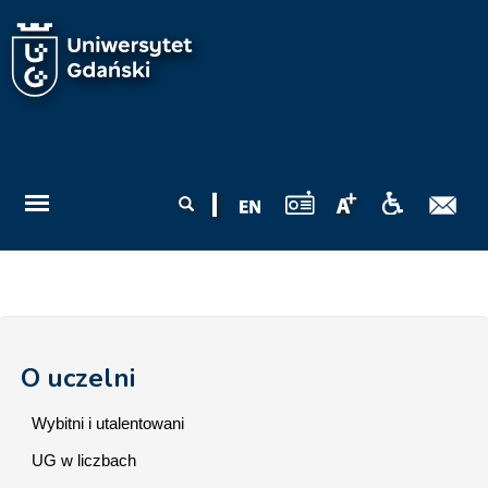
Przejdź do treści
Formularz
Szukaj
wyszukiwania
O uczelni
Wybitni i utalentowani
UG w liczbach