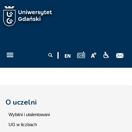
Przejdź do treści
Formularz
Szukaj
wyszukiwania
O uczelni
Wybitni i utalentowani
UG w liczbach