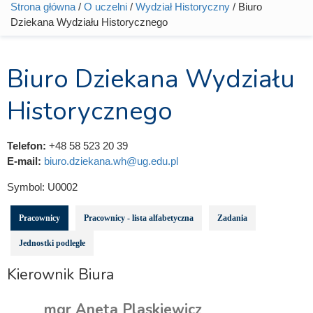
Strona główna
/
O uczelni
/
Wydział Historyczny
/ Biuro
Jesteś tutaj
Dziekana Wydziału Historycznego
Biuro Dziekana Wydziału
Historycznego
Telefon:
+48 58 523 20 39
E-mail:
biuro.dziekana.wh@ug.edu.pl
Symbol:
U0002
Pracownicy
Pracownicy - lista alfabetyczna
Zadania
Jednostki podległe
Kierownik Biura
mgr Aneta Plaskiewicz