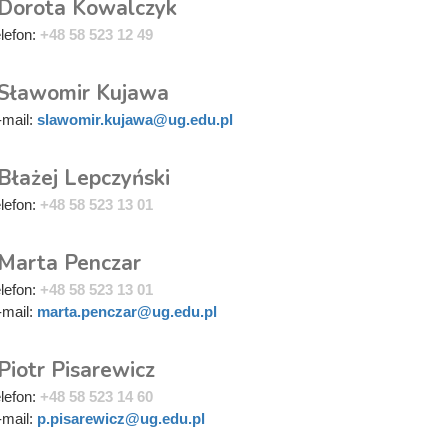
 Dorota Kowalczyk
elefon:
+48 58 523 12 49
 Sławomir Kujawa
-mail:
slawomir.kujawa@ug.edu.pl
Błażej Lepczyński
elefon:
+48 58 523 13 01
 Marta Penczar
elefon:
+48 58 523 13 01
-mail:
marta.penczar@ug.edu.pl
Piotr Pisarewicz
elefon:
+48 58 523 14 60
-mail:
p.pisarewicz@ug.edu.pl