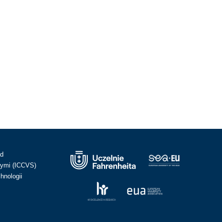
ad
ymi (ICCVS)
hnologii