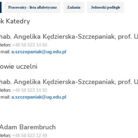
Pracownicy - lista alfabetyczna
Zadania
Jednostki podległe
ik Katedry
hab. Angelika Kędzierska-Szczepaniak, prof. 
elefon:
+48 58 523 14 92
-mail:
a.szczepaniak@ug.edu.pl
owie uczelni
hab. Angelika Kędzierska-Szczepaniak, prof. 
elefon:
+48 58 523 14 92
-mail:
a.szczepaniak@ug.edu.pl
i
 Adam Barembruch
elefon:
+48 58 523 12 49