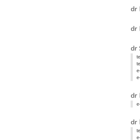
dr
dr
dr
t
t
e
e
dr 
e
dr
t
e