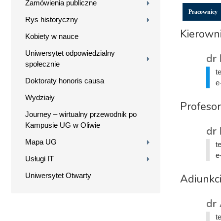
Zamówienia publiczne
Pracownicy
Rys historyczny
Kierown
Kobiety w nauce
Uniwersytet odpowiedzialny
dr 
społecznie
t
Doktoraty honoris causa
e
Wydziały
Profesor
Journey – wirtualny przewodnik po
Kampusie UG w Oliwie
dr 
Mapa UG
t
e
Usługi IT
Uniwersytet Otwarty
Adiunkc
dr
t