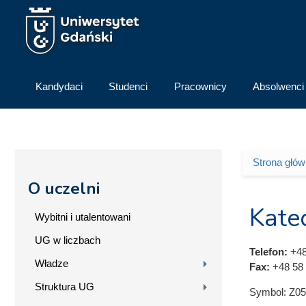
Przejdź do treści
Kandydaci
Studenci
Pracownicy
Absolwenci
Strona głó
Jesteś 
O uczelni
Kate
Wybitni i utalentowani
UG w liczbach
Telefon:
+48
Władze
Fax:
+48 58 
Struktura UG
Symbol:
Z05