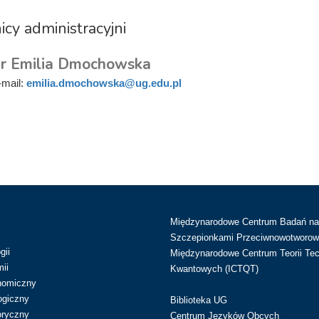
cy administracyjni
r Emilia Dmochowska
-mail:
emilia.dmochowska@ug.edu.pl
Międzynarodowe Centrum Badań n
Szczepionkami Przeciwnowotworow
gii
Międzynarodowe Centrum Teorii Tec
ii
Kwantowych (ICTQT)
nomiczny
ogiczny
Biblioteka UG
oryczny
Centrum Języków Obcych