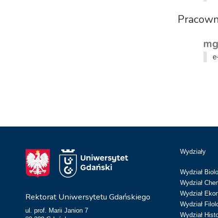
Pracowni
mg
e
Wydziały
Wydział Biolo
Wydział Chem
Wydział Eko
Rektorat Uniwersytetu Gdańskiego
Wydział Filol
ul. prof. Marii Janion 7
Wydział Hist