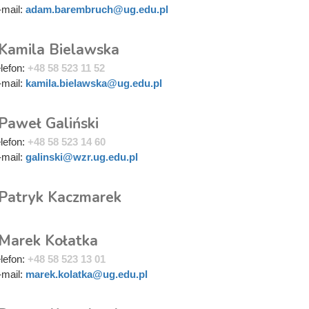
-mail:
adam.barembruch@ug.edu.pl
 Kamila Bielawska
elefon:
+48 58 523 11 52
-mail:
kamila.bielawska@ug.edu.pl
 Paweł Galiński
elefon:
+48 58 523 14 60
-mail:
galinski@wzr.ug.edu.pl
 Patryk Kaczmarek
 Marek Kołatka
elefon:
+48 58 523 13 01
-mail:
marek.kolatka@ug.edu.pl