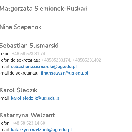
 Małgorzata Siemionek-Ruskań
 Nina Stepanok
 Sebastian Susmarski
elefon:
+48 58 523 31 74
elefon do sekretariatu:
+48585233174, +48585231492
-mail:
sebastian.susmarski@ug.edu.pl
-mail do sekretariatu:
finanse.wzr@ug.edu.pl
Karol Śledzik
-mail:
karol.sledzik@ug.edu.pl
 Katarzyna Welzant
elefon:
+48 58 523 14 60
-mail:
katarzyna.welzant@ug.edu.pl