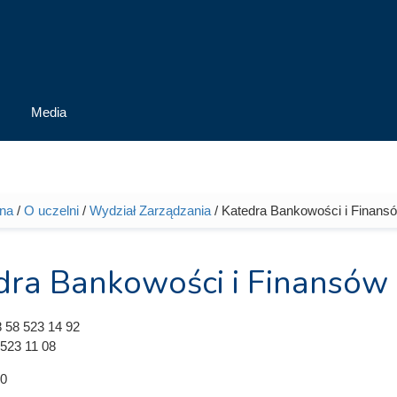
Media
wna
/
O uczelni
/
Wydział Zarządzania
/ Katedra Bankowości i Finans
tutaj
dra Bankowości i Finansów
 58 523 14 92
523 11 08
0