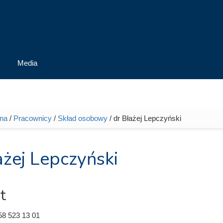
Media
wna
/
Pracownicy
/
Skład osobowy
/ dr Błażej Lepczyński
tutaj
ażej Lepczyński
t
58 523 13 01