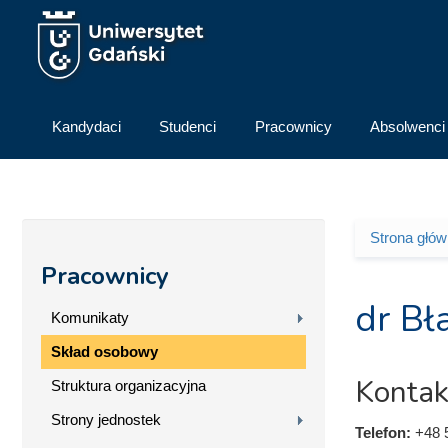
Przejdź do treści
Kandydaci
Studenci
Pracownicy
Absolwenci
Strona głó
Jesteś 
Pracownicy
dr Bł
Komunikaty
Skład osobowy
Kontak
Struktura organizacyjna
Strony jednostek
Telefon:
+48 