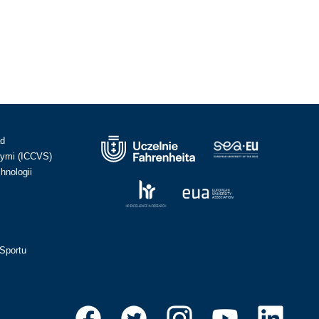
ad
ymi (ICCVS)
hnologii
Sportu