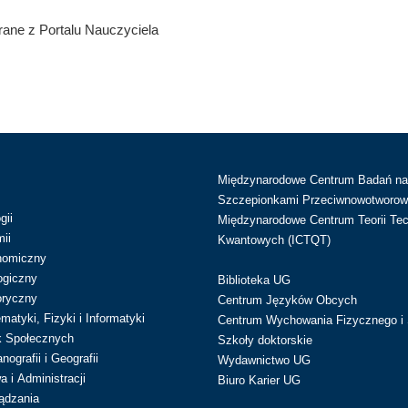
ane z Portalu Nauczyciela
Międzynarodowe Centrum Badań n
Szczepionkami Przeciwnowotworow
gii
Międzynarodowe Centrum Teorii Tec
ii
Kwantowych (ICTQT)
nomiczny
ogiczny
Biblioteka UG
oryczny
Centrum Języków Obcych
atyki, Fizyki i Informatyki
Centrum Wychowania Fizycznego i 
k Społecznych
Szkoły doktorskie
ografii i Geografii
Wydawnictwo UG
 i Administracji
Biuro Karier UG
ądzania