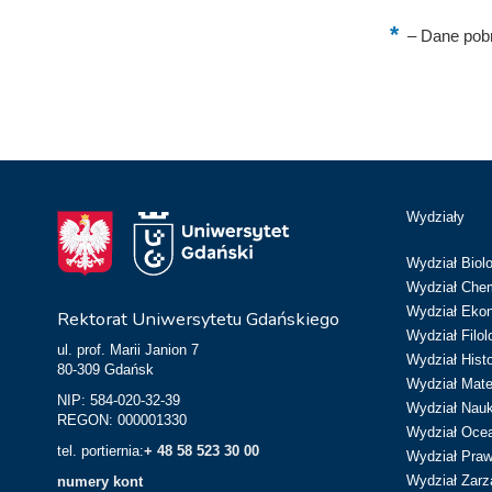
–
Dane pobr
Wydziały
Wydział Biolo
Wydział Chem
Wydział Eko
Rektorat Uniwersytetu Gdańskiego
Wydział Filol
ul. prof. Marii Janion 7
Wydział Hist
80-309 Gdańsk
Wydział Matem
NIP: 584-020-32-39
Wydział Nau
REGON: 000001330
Wydział Ocean
tel. portiernia:
+ 48 58 523 30 00
Wydział Prawa
Wydział Zarz
numery kont