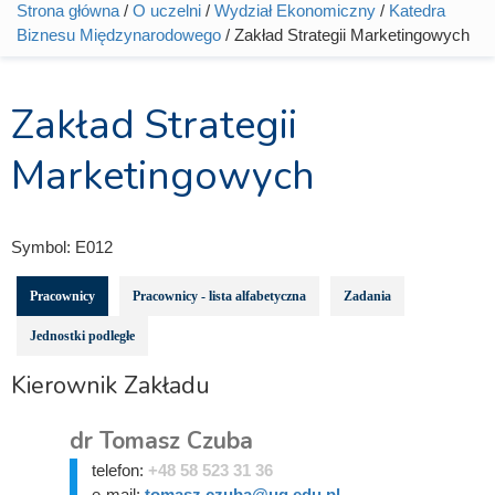
Strona główna
/
O uczelni
/
Wydział Ekonomiczny
/
Katedra
Jesteś tutaj
Biznesu Międzynarodowego
/ Zakład Strategii Marketingowych
Zakład Strategii
Marketingowych
Symbol:
E012
Pracownicy
Pracownicy - lista alfabetyczna
Zadania
Jednostki podległe
Kierownik Zakładu
dr Tomasz Czuba
telefon:
+48 58 523 31 36
e-mail:
tomasz.czuba@ug.edu.pl