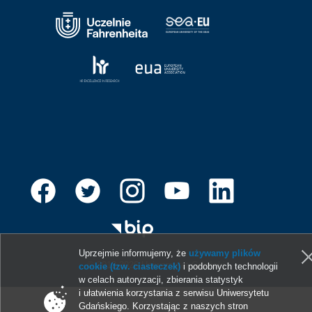
Uprzejmie informujemy, że
używamy plików
© 2013-2026 Uniwersytet Gdański
cookie (tzw. ciasteczek)
i podobnych technologii
w celach autoryzacji, zbierania statystyk
i ułatwienia korzystania z serwisu Uniwersytetu
Gdańskiego. Korzystając z naszych stron