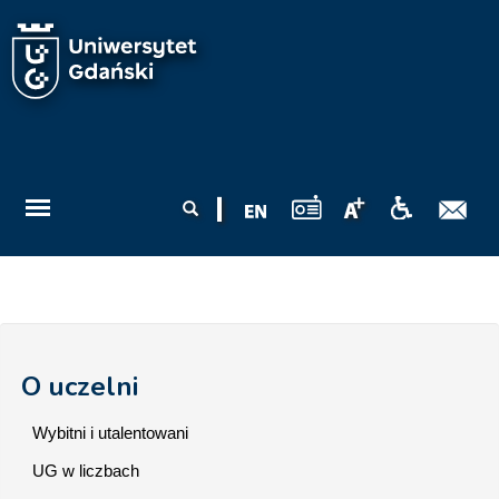
Przejdź do treści
Formularz
Szukaj
wyszukiwania
O uczelni
Wybitni i utalentowani
UG w liczbach