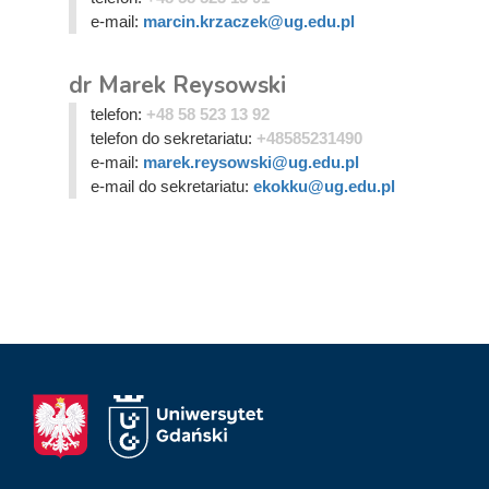
e-mail:
marcin.krzaczek@ug.edu.pl
dr Marek Reysowski
telefon:
+48 58 523 13 92
telefon do sekretariatu:
+48585231490
e-mail:
marek.reysowski@ug.edu.pl
e-mail do sekretariatu:
ekokku@ug.edu.pl