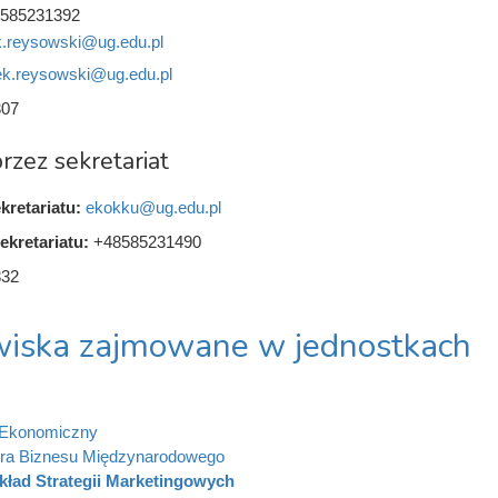
585231392
.reysowski@ug.edu.pl
k.reysowski@ug.edu.pl
307
rzez sekretariat
kretariatu:
ekokku@ug.edu.pl
ekretariatu:
+48585231490
332
iska zajmowane w jednostkach
 Ekonomiczny
ra Biznesu Międzynarodowego
kład Strategii Marketingowych