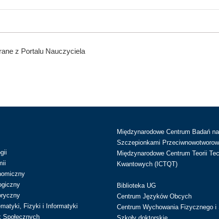
ane z Portalu Nauczyciela
Międzynarodowe Centrum Badań n
Szczepionkami Przeciwnowotworow
gii
Międzynarodowe Centrum Teorii Tec
ii
Kwantowych (ICTQT)
nomiczny
ogiczny
Biblioteka UG
oryczny
Centrum Języków Obcych
atyki, Fizyki i Informatyki
Centrum Wychowania Fizycznego i 
k Społecznych
Szkoły doktorskie