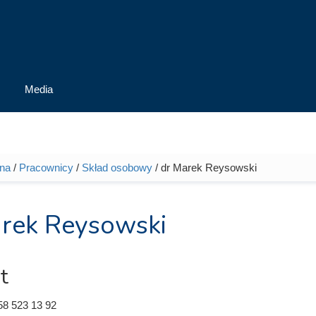
Media
wna
/
Pracownicy
/
Skład osobowy
/ dr Marek Reysowski
tutaj
rek Reysowski
t
58 523 13 92