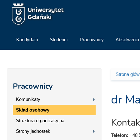
Przejdź do treści
Kandydaci
Studenci
Pracownicy
Absolwenci
Strona głó
Jesteś 
Pracownicy
dr Ma
Komunikaty
Skład osobowy
Kontak
Struktura organizacyjna
Strony jednostek
Telefon:
+48 