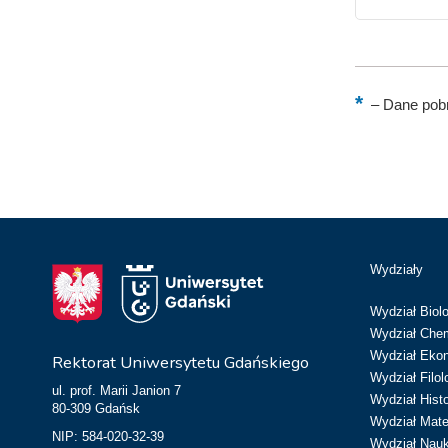
–
Dane pobr
Wydziały
Wydział Biolo
Wydział Chem
Wydział Eko
Rektorat Uniwersytetu Gdańskiego
Wydział Filol
ul. prof. Marii Janion 7
Wydział Hist
80-309 Gdańsk
Wydział Matem
NIP: 584-020-32-39
Wydział Nau