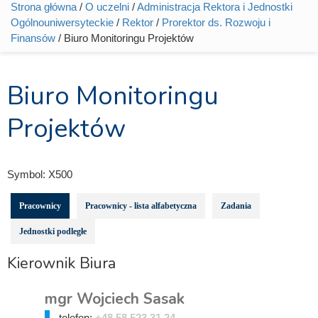
Strona główna
/
O uczelni
/
Administracja Rektora i Jednostki
Jesteś tutaj
Ogólnouniwersyteckie
/
Rektor
/
Prorektor ds. Rozwoju i
Finansów
/ Biuro Monitoringu Projektów
Biuro Monitoringu
Projektów
Symbol:
X500
Pracownicy
Pracownicy - lista alfabetyczna
Zadania
Jednostki podległe
Kierownik Biura
mgr Wojciech Sasak
telefon:
+48 58 523 31 24