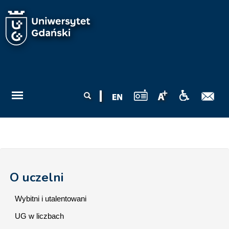
Przejdź do treści
Formularz
Szukaj
wyszukiwania
O uczelni
Wybitni i utalentowani
UG w liczbach