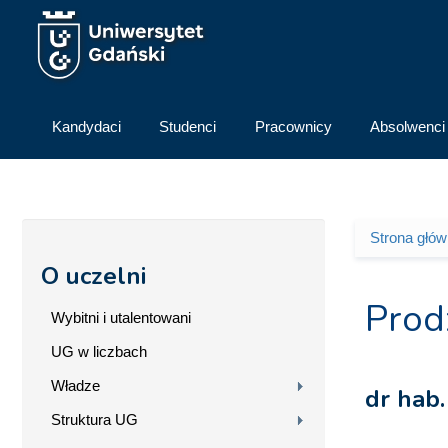
Przejdź do treści
Kandydaci
Studenci
Pracownicy
Absolwenci
Strona głó
Jesteś 
O uczelni
Prod
Wybitni i utalentowani
UG w liczbach
Władze
dr hab.
Struktura UG