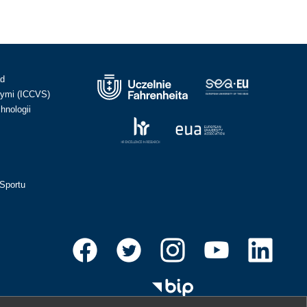
ad
ymi (ICCVS)
hnologii
Sportu