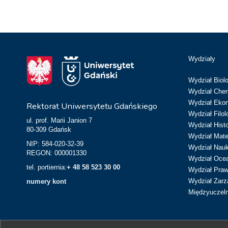
Wydziały
Wydział Biolo
Wydział Chem
Wydział Eko
Rektorat Uniwersytetu Gdańskiego
Wydział Filol
ul. prof. Marii Janion 7
Wydział Hist
80-309 Gdańsk
Wydział Matem
NIP: 584-020-32-39
Wydział Nau
REGON: 000001330
Wydział Ocean
tel. portiernia:
+ 48 58 523 30 00
Wydział Prawa
Wydział Zarz
numery kont
Międzyuczeln