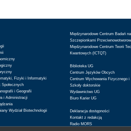
Międzynarodowe Centrum Badań n
Szczepionkami Przeciwnowotworow
gii
Międzynarodowe Centrum Teorii Tec
ii
Kwantowych (ICTQT)
nomiczny
ogiczny
Biblioteka UG
oryczny
Centrum Języków Obcych
atyki, Fizyki i Informatyki
Centrum Wychowania Fizycznego i 
k Społecznych
Szkoły doktorskie
ografii i Geografii
Wydawnictwo UG
 i Administracji
Biuro Karier UG
ądzania
iany Wydział Biotechnologii
Deklaracja dostępności
Kontakt z redakcją
Radio MORS