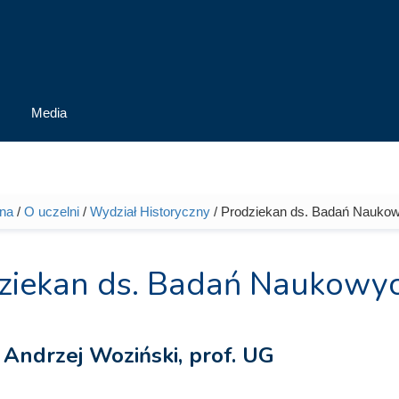
Media
wna
/
O uczelni
/
Wydział Historyczny
/ Prodziekan ds. Badań Naukowy
tutaj
ziekan ds. Badań Naukowy
 Andrzej Woziński, prof. UG