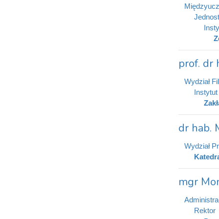
Międzyucz
Jednost
Inst
Z
prof. dr
Wydział Fi
Instytu
Zakł
dr hab.
Wydział Pr
Katedr
mgr Mon
Administra
Rektor