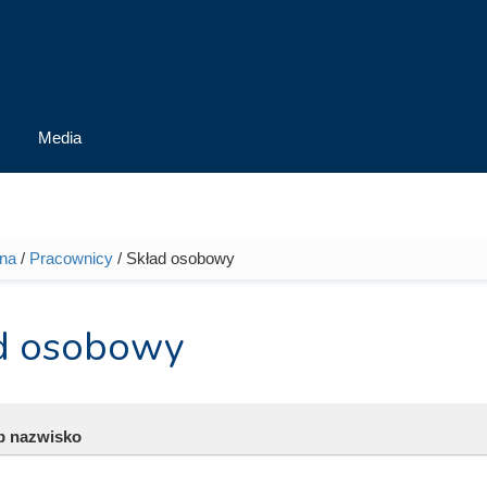
Media
wna
/
Pracownicy
/ Skład osobowy
tutaj
d osobowy
ub nazwisko