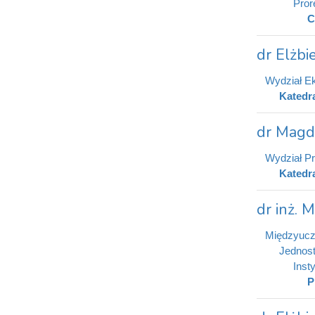
Pror
C
dr Elżb
Wydział E
Katedr
dr Magd
Wydział Pr
Katedr
dr inż. 
Międzyucz
Jednost
Inst
P