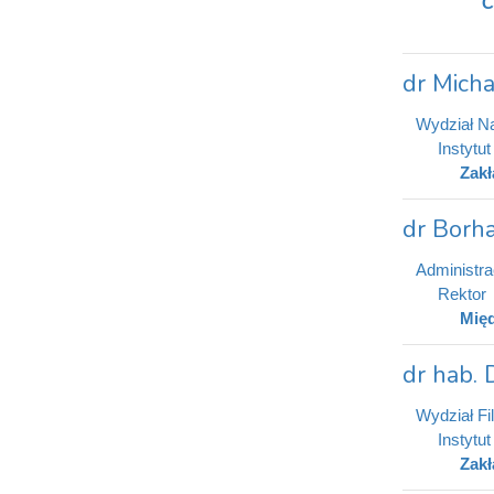
C
dr Mich
Wydział N
Instytu
Zakł
dr Borh
Administra
Rektor
Międ
dr hab. 
Wydział Fi
Instytu
Zakł