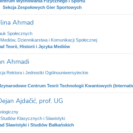
entrum Wychowania Fizycznego i Sportu
Sekcja Zespołowych Gier Sportowych
alina Ahmad
auk Społecznych
t Mediów, Dziennikarstwa i Komunikacji Społecznej
ad Teorii, Historii i Języka Mediów
an Ahmadi
cja Rektora i Jednostki Ogólnouniwersyteckie
zynarodowe Centrum Teorii Technologii Kwantowych (Internatio
Dejan Ajdačić, prof. UG
lologiczny
t Studiów Klasycznych i Slawistyki
ad Slawistyki i Studiów Bałkańskich