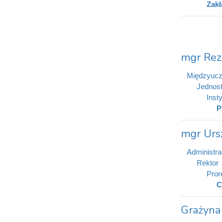
Zakł
mgr Rez
Międzyucz
Jednost
Inst
P
mgr Urs
Administra
Rektor
Pror
C
Grażyna