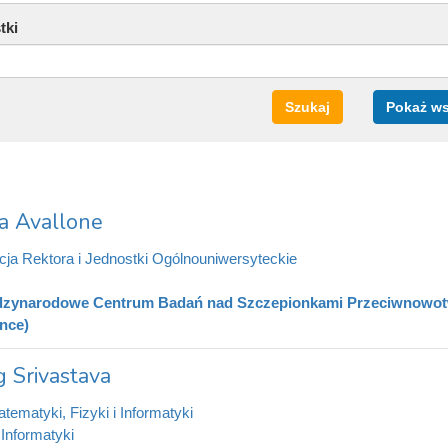
tki
Szukaj
Pokaż w
a Avallone
cja Rektora i Jednostki Ogólnouniwersyteckie
zynarodowe Centrum Badań nad Szczepionkami Przeciwnowotwor
nce)
g Srivastava
tematyki, Fizyki i Informatyki
 Informatyki