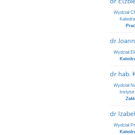
dr Elżb
Wydział C
Katedra
Prac
dr Joan
Wydział E
Katedr
dr hab. 
Wydział N
Instytut
Zakł
dr Izabe
Wydział Pr
Katedr