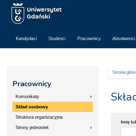
Przejdź do treści
Kandydaci
Studenci
Pracownicy
Absolwenci
Strona głó
Jesteś 
Pracownicy
Skła
Komunikaty
Skład osobowy
Struktura organizacyjna
Imię l
Strony jednostek