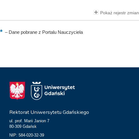
Pokaż rejestr zmian
–
Dane pobrane z Portalu Nauczyciela
Rektorat Uniwersytetu Gdańskiego
ul. prof. Marii Janion 7
80-309 Gdańsk
NIP: 584-020-32-39