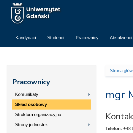
Przejdź do treści
Kandydaci
Studenci
Pracownicy
Absolwenci
Strona głó
Jesteś 
Pracownicy
mgr M
Komunikaty
Skład osobowy
Kontak
Struktura organizacyjna
Strony jednostek
Telefon:
+48 