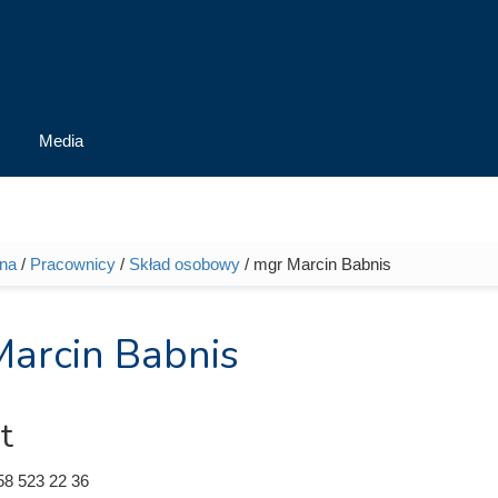
Media
wna
/
Pracownicy
/
Skład osobowy
/ mgr Marcin Babnis
tutaj
arcin Babnis
t
58 523 22 36