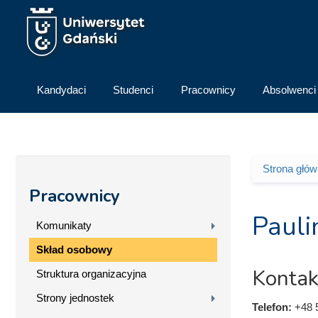
Przejdź do treści
Kandydaci
Studenci
Pracownicy
Absolwenci
Strona głó
Jesteś 
Pracownicy
Pauli
Komunikaty
Skład osobowy
Kontak
Struktura organizacyjna
Strony jednostek
Telefon:
+48 