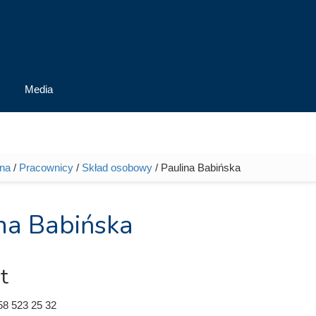
Media
wna
/
Pracownicy
/
Skład osobowy
/ Paulina Babińska
tutaj
na Babińska
t
58 523 25 32