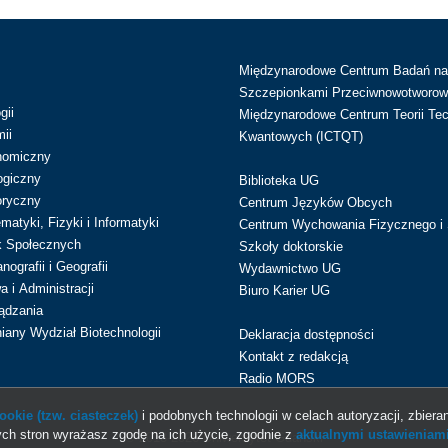
Międzynarodowe Centrum Badań n
Szczepionkami Przeciwnowotworow
gii
Międzynarodowe Centrum Teorii Tec
ii
Kwantowych (ICTQT)
nomiczny
ogiczny
Biblioteka UG
oryczny
Centrum Języków Obcych
atyki, Fizyki i Informatyki
Centrum Wychowania Fizycznego i 
k Społecznych
Szkoły doktorskie
ografii i Geografii
Wydawnictwo UG
 i Administracji
Biuro Karier UG
ądzania
iany Wydział Biotechnologii
Deklaracja dostępności
Kontakt z redakcją
Radio MORS
okie (tzw. ciasteczek)
i podobnych technologii w celach autoryzacji, zbieran
ch stron wyrażasz zgodę na ich użycie, zgodnie z
aktualnymi ustawieniami
© 2013-2026 Uniwersytet Gdański