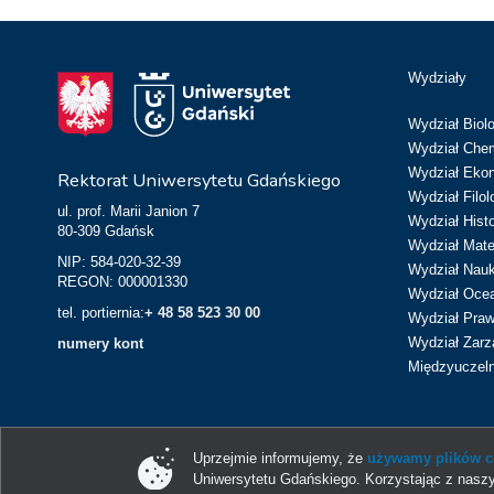
Wydziały
Wydział Biolo
Wydział Chem
Wydział Eko
Rektorat Uniwersytetu Gdańskiego
Wydział Filol
ul. prof. Marii Janion 7
Wydział Hist
80-309 Gdańsk
Wydział Matem
NIP: 584-020-32-39
Wydział Nau
REGON: 000001330
Wydział Ocean
tel. portiernia:
+ 48 58 523 30 00
Wydział Prawa
Wydział Zarz
numery kont
Międzyuczeln
Uprzejmie informujemy, że
używamy plików co
Uniwersytetu Gdańskiego. Korzystając z naszy