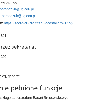
721216523
.baranczuk@ug.edu.pl
k.baranczuk@ug.edu.pl
W:
https://score-eu-project.eu/coastal-city-living-
B321
rzez sekretariat
B320
olog, geograf
nie pełnione funkcje:
ejskiego Laboratorium Badań Środowiskowych