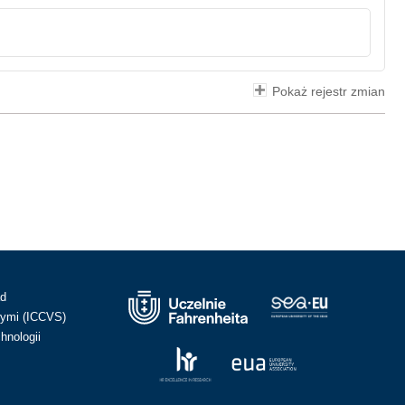
Pokaż rejestr zmian
ad
ymi (ICCVS)
hnologii