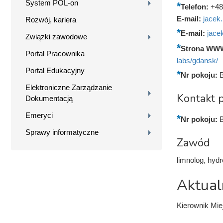
System POL-on
Telefon:
+48
E-mail:
jacek
Rozwój, kariera
E-mail:
jace
Związki zawodowe
Strona WW
Portal Pracownika
labs/gdansk/
Portal Edukacyjny
Nr pokoju:
Elektroniczne Zarządzanie
Kontakt p
Dokumentacją
Emeryci
Nr pokoju:
Sprawy informatyczne
Zawód
limnolog, hydr
Aktual
Kierownik Mi