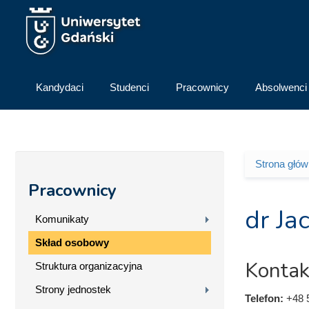
Przejdź do treści
Kandydaci
Studenci
Pracownicy
Absolwenci
Strona głó
Jesteś 
Pracownicy
dr Ja
Komunikaty
Skład osobowy
Kontak
Struktura organizacyjna
Strony jednostek
Telefon:
+48 