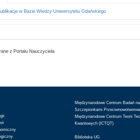
ublikacje w Bazie Wiedzy Uniwersytetu Gdańskiego
ane z Portalu Nauczyciela
Międzynarodowe Centrum Badań n
Szczepionkami Przeciwnowotworow
gii
Międzynarodowe Centrum Teorii Tec
ii
Kwantowych (ICTQT)
nomiczny
ogiczny
Biblioteka UG