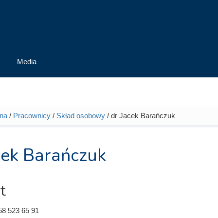
Media
wna
/
Pracownicy
/
Skład osobowy
/ dr Jacek Barańczuk
tutaj
cek Barańczuk
t
58 523 65 91