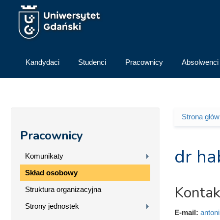
Przejdź do treści
Kandydaci
Studenci
Pracownicy
Absolwenci
Strona głó
Jesteś 
Pracownicy
dr ha
Komunikaty
Skład osobowy
Kontak
Struktura organizacyjna
Strony jednostek
E-mail:
anton