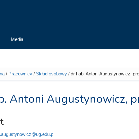
Media
wna
/
Pracownicy
/
Skład osobowy
/ dr hab. Antoni Augustynowicz, pr
tutaj
b. Antoni Augustynowicz, p
t
i.augustynowicz@ug.edu.pl