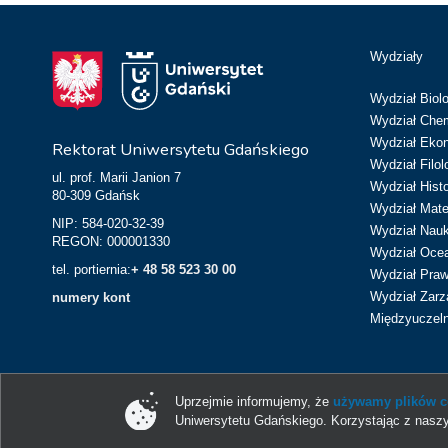
Wydziały
Wydział Biolo
Wydział Chem
Wydział Eko
Rektorat Uniwersytetu Gdańskiego
Wydział Filol
ul. prof. Marii Janion 7
Wydział Hist
80-309 Gdańsk
Wydział Matem
NIP: 584-020-32-39
Wydział Nau
REGON: 000001330
Wydział Ocean
tel. portiernia:
+ 48 58 523 30 00
Wydział Prawa
Wydział Zarz
numery kont
Międzyuczeln
Uprzejmie informujemy, że
używamy plików co
Uniwersytetu Gdańskiego. Korzystając z naszy