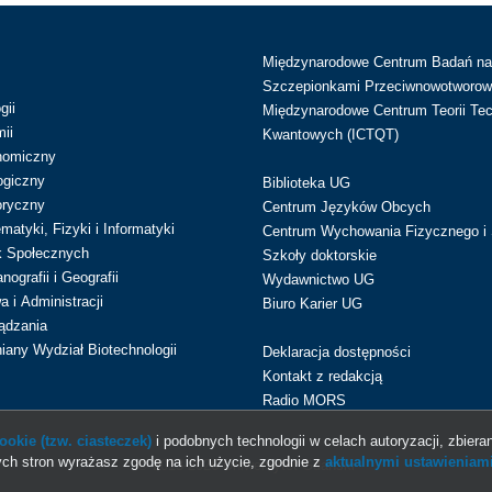
Międzynarodowe Centrum Badań n
Szczepionkami Przeciwnowotworow
gii
Międzynarodowe Centrum Teorii Tec
ii
Kwantowych (ICTQT)
nomiczny
ogiczny
Biblioteka UG
oryczny
Centrum Języków Obcych
atyki, Fizyki i Informatyki
Centrum Wychowania Fizycznego i 
k Społecznych
Szkoły doktorskie
ografii i Geografii
Wydawnictwo UG
 i Administracji
Biuro Karier UG
ądzania
iany Wydział Biotechnologii
Deklaracja dostępności
Kontakt z redakcją
Radio MORS
okie (tzw. ciasteczek)
i podobnych technologii w celach autoryzacji, zbieran
ch stron wyrażasz zgodę na ich użycie, zgodnie z
aktualnymi ustawieniami
© 2013-2026 Uniwersytet Gdański