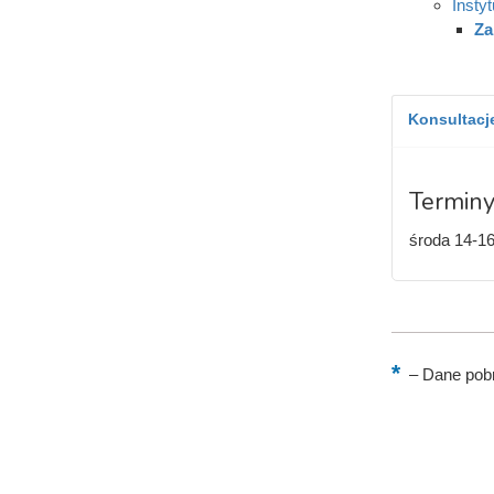
Insty
Za
Konsultacje
Terminy
środa 14-1
–
Dane pobr