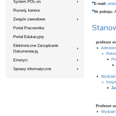
System POL-on
E-mail:
anto
Rozwój, kariera
Nr pokoju:
Związki zawodowe
Stanow
Portal Pracownika
Portal Edukacyjny
profesor e
Elektroniczne Zarządzanie
Administ
Dokumentacją
Rekto
Pr
Emeryci
Sprawy informatyczne
Wydział 
Insty
Za
Profesor u
Wydział 