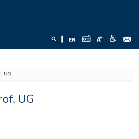
Formularz
Szukaj
wyszukiwania
of. UG
rof. UG