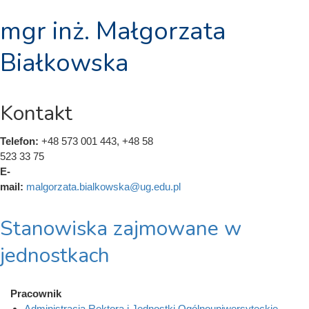
mgr inż. Małgorzata
Białkowska
Kontakt
Telefon:
+48 573 001 443, +48 58
523 33 75
E-
mail:
malgorzata.bialkowska@ug.edu.pl
Stanowiska zajmowane w
jednostkach
Pracownik
Administracja Rektora i Jednostki Ogólnouniwersyteckie