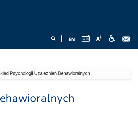
Formularz
Szukaj
wyszukiwania
kład Psychologii Uzależnień Behawioralnych
Behawioralnych