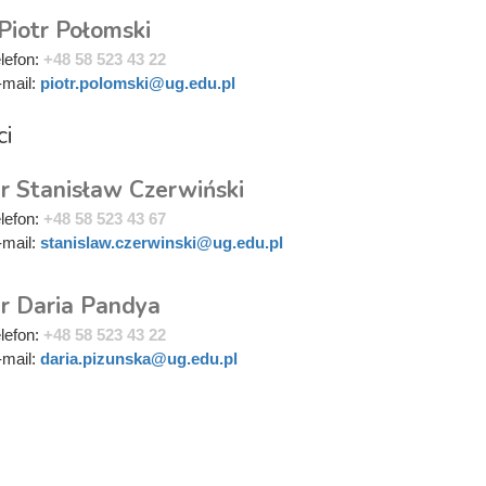
Piotr Połomski
elefon:
+48 58 523 43 22
-mail:
piotr.polomski@ug.edu.pl
ci
r Stanisław Czerwiński
elefon:
+48 58 523 43 67
-mail:
stanislaw.czerwinski@ug.edu.pl
r Daria Pandya
elefon:
+48 58 523 43 22
-mail:
daria.pizunska@ug.edu.pl