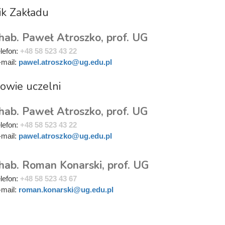
ik Zakładu
hab. Paweł Atroszko, prof. UG
elefon:
+48 58 523 43 22
-mail:
pawel.atroszko@ug.edu.pl
owie uczelni
hab. Paweł Atroszko, prof. UG
elefon:
+48 58 523 43 22
-mail:
pawel.atroszko@ug.edu.pl
 hab. Roman Konarski, prof. UG
elefon:
+48 58 523 43 67
-mail:
roman.konarski@ug.edu.pl
i