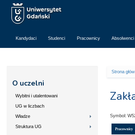
Przejdź do treści
Kandydaci
Studenci
Pracownicy
Absolwenci
Strona głó
Jesteś 
O uczelni
Zakł
Wybitni i utalentowani
UG w liczbach
Symbol:
W5
Władze
Struktura UG
Pracownicy