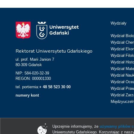
Wydziały
Wydział Biolo
Wydział Chem
Wydział Eko
Rektorat Uniwersytetu Gdańskiego
Wydział Filol
ul. prof. Marii Janion 7
Wydział Hist
80-309 Gdańsk
Wydział Matem
NIP: 584-020-32-39
Wydział Nau
REGON: 000001330
Wydział Ocean
tel. portiernia:
+ 48 58 523 30 00
Wydział Prawa
Wydział Zarz
numery kont
Międzyuczeln
Uprzejmie informujemy, że
używamy plików co
Uniwersytetu Gdańskiego. Korzystając z naszy