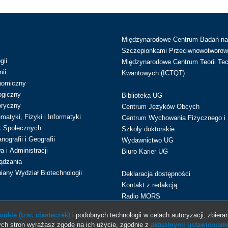
Międzynarodowe Centrum Badań n
Szczepionkami Przeciwnowotworow
gii
Międzynarodowe Centrum Teorii Tec
ii
Kwantowych (ICTQT)
nomiczny
ogiczny
Biblioteka UG
oryczny
Centrum Języków Obcych
atyki, Fizyki i Informatyki
Centrum Wychowania Fizycznego i 
k Społecznych
Szkoły doktorskie
ografii i Geografii
Wydawnictwo UG
 i Administracji
Biuro Karier UG
ądzania
iany Wydział Biotechnologii
Deklaracja dostępności
Kontakt z redakcją
Radio MORS
okie (tzw. ciasteczek)
i podobnych technologii w celach autoryzacji, zbieran
ch stron wyrażasz zgodę na ich użycie, zgodnie z
aktualnymi ustawieniami
© 2013-2026 Uniwersytet Gdański