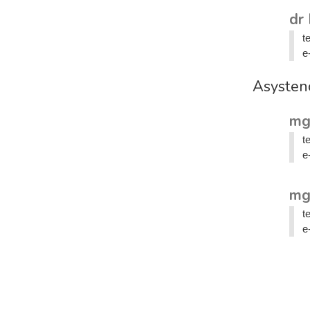
dr 
t
e
Asysten
mg
t
e
mg
t
e