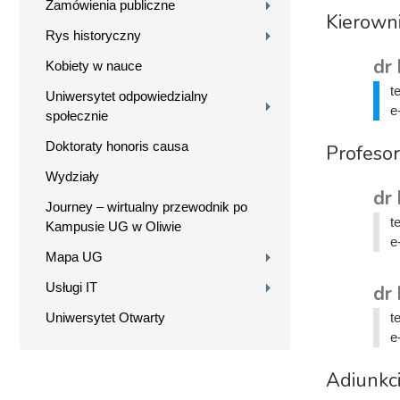
Zamówienia publiczne
Kierown
Rys historyczny
dr 
Kobiety w nauce
t
Uniwersytet odpowiedzialny
e
społecznie
Doktoraty honoris causa
Profesor
Wydziały
dr 
Journey – wirtualny przewodnik po
t
Kampusie UG w Oliwie
e
Mapa UG
Usługi IT
dr
Uniwersytet Otwarty
t
e
Adiunkc