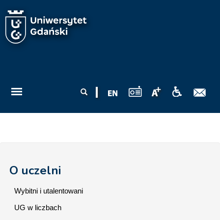
Przejdź do treści
Formularz
Szukaj
wyszukiwania
O uczelni
Wybitni i utalentowani
UG w liczbach