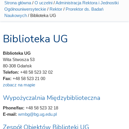
Strona główna
/
O uczelni
/
Administracja Rektora i Jednostki
Jesteś tutaj
Ogólnouniwersyteckie
/
Rektor
/
Prorektor ds. Badań
Naukowych
/ Biblioteka UG
Biblioteka UG
Biblioteka UG
Wita Stwosza 53
80-308 Gdańsk
Telefon:
+48 58 523 32 02
Fax:
+48 58 523 21 00
zobacz na mapie
Wypożyczalnia Międzybiblioteczna
Phone/fax:
+48 58 523 32 18
E-mail:
wmbg@bg.ug.edu.pl
Zespół Obiektów Biblioteki UG