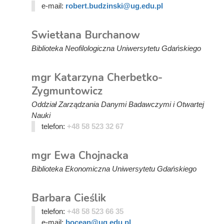
e-mail:
robert.budzinski@ug.edu.pl
Swietłana Burchanow
Biblioteka Neofilologiczna Uniwersytetu Gdańskiego
mgr Katarzyna Cherbetko-
Zygmuntowicz
Oddział Zarządzania Danymi Badawczymi i Otwartej
Nauki
telefon:
+48 58 523 32 67
mgr Ewa Chojnacka
Biblioteka Ekonomiczna Uniwersytetu Gdańskiego
Barbara Cieślik
telefon:
+48 58 523 66 35
e-mail:
bocean@ug.edu.pl