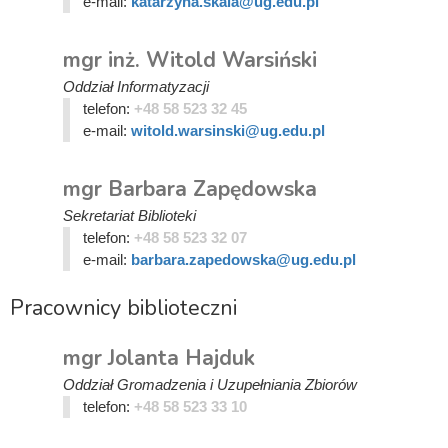
e-mail:
katarzyna.skala@ug.edu.pl
mgr inż. Witold Warsiński
Oddział Informatyzacji
telefon:
+48 58 523 32 45
e-mail:
witold.warsinski@ug.edu.pl
mgr Barbara Zapędowska
Sekretariat Biblioteki
telefon:
+48 58 523 32 07
e-mail:
barbara.zapedowska@ug.edu.pl
Pracownicy biblioteczni
mgr Jolanta Hajduk
Oddział Gromadzenia i Uzupełniania Zbiorów
telefon:
+48 58 523 33 10