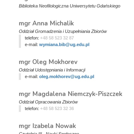
Biblioteka Neofilologiczna Uniwersytetu Gdańskiego
mgr Anna Michalik
Oddział Gromadzenia i Uzupełniania Zbiorów
telefon:
+48 58 523 32 87
e-mail:
wymiana.bib@ug.edu.pl
mgr Oleg Mokhorev
Oddział Udostępniania i Informacji
e-mail:
oleg.mokhorev@ug.edu.pl
mgr Magdalena Niemczyk-Piszczek
Oddział Opracowania Zbiorów
telefon:
+48 58 523 32 36
mgr Izabela Nowak
Czytelnia III - Nauki Społeczne