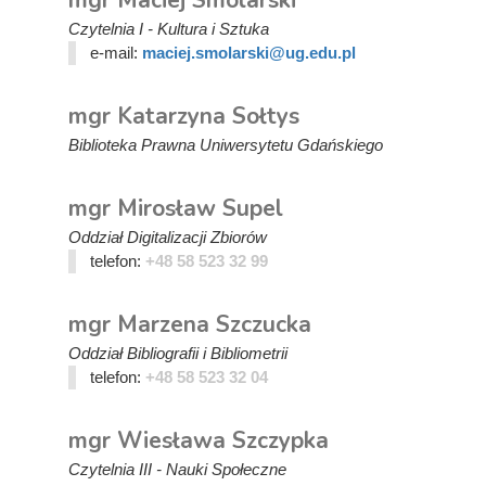
mgr Maciej Smolarski
Czytelnia I - Kultura i Sztuka
e-mail:
maciej.smolarski@ug.edu.pl
mgr Katarzyna Sołtys
Biblioteka Prawna Uniwersytetu Gdańskiego
mgr Mirosław Supel
Oddział Digitalizacji Zbiorów
telefon:
+48 58 523 32 99
mgr Marzena Szczucka
Oddział Bibliografii i Bibliometrii
telefon:
+48 58 523 32 04
mgr Wiesława Szczypka
Czytelnia III - Nauki Społeczne