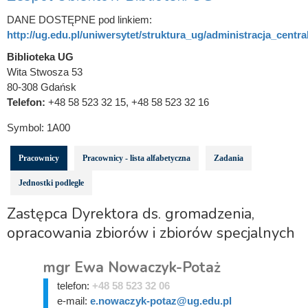
DANE DOSTĘPNE pod linkiem:
http://ug.edu.pl/uniwersytet/struktura_ug/administracja_central
Biblioteka UG
Wita Stwosza 53
80-308 Gdańsk
Telefon:
+48 58 523 32 15, +48 58 523 32 16
Symbol:
1A00
Pracownicy
Pracownicy - lista alfabetyczna
Zadania
Jednostki podległe
Zastępca Dyrektora ds. gromadzenia,
opracowania zbiorów i zbiorów specjalnych
mgr Ewa Nowaczyk-Potaż
telefon:
+48 58 523 32 06
e-mail:
e.nowaczyk-potaz@ug.edu.pl