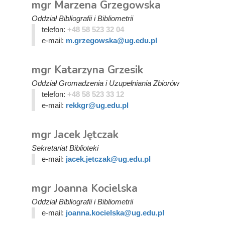
mgr Marzena Grzegowska
Oddział Bibliografii i Bibliometrii
telefon:
+48 58 523 32 04
e-mail:
m.grzegowska@ug.edu.pl
mgr Katarzyna Grzesik
Oddział Gromadzenia i Uzupełniania Zbiorów
telefon:
+48 58 523 33 12
e-mail:
rekkgr@ug.edu.pl
mgr Jacek Jętczak
Sekretariat Biblioteki
e-mail:
jacek.jetczak@ug.edu.pl
mgr Joanna Kocielska
Oddział Bibliografii i Bibliometrii
e-mail:
joanna.kocielska@ug.edu.pl