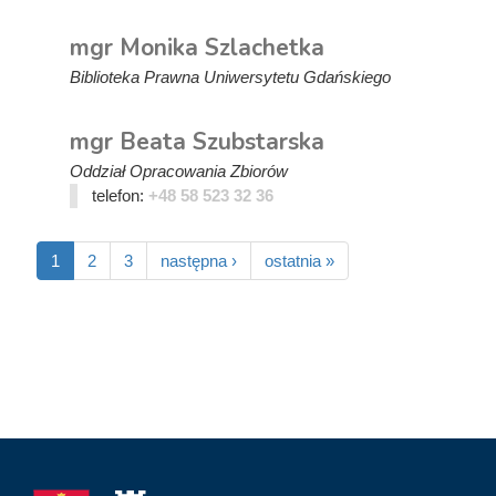
mgr Monika Szlachetka
Biblioteka Prawna Uniwersytetu Gdańskiego
mgr Beata Szubstarska
Oddział Opracowania Zbiorów
telefon:
+48 58 523 32 36
1
2
3
następna ›
ostatnia »