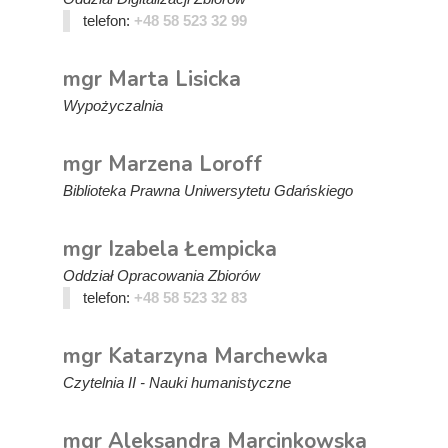
telefon:
+48 58 523 32 99
mgr Marta Lisicka
Wypożyczalnia
mgr Marzena Loroff
Biblioteka Prawna Uniwersytetu Gdańskiego
mgr Izabela Łempicka
Oddział Opracowania Zbiorów
telefon:
+48 58 523 32 83
mgr Katarzyna Marchewka
Czytelnia II - Nauki humanistyczne
mgr Aleksandra Marcinkowska