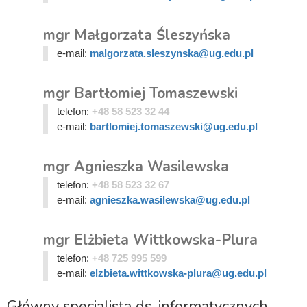
mgr Małgorzata Śleszyńska
e-mail:
malgorzata.sleszynska@ug.edu.pl
mgr Bartłomiej Tomaszewski
telefon:
+48 58 523 32 44
e-mail:
bartlomiej.tomaszewski@ug.edu.pl
mgr Agnieszka Wasilewska
telefon:
+48 58 523 32 67
e-mail:
agnieszka.wasilewska@ug.edu.pl
mgr Elżbieta Wittkowska-Plura
telefon:
+48 725 995 599
e-mail:
elzbieta.wittkowska-plura@ug.edu.pl
Główny specjalista ds. informatycznych