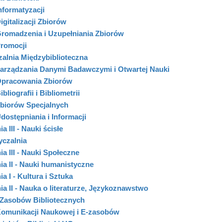
nformatyzacji
igitalizacji Zbiorów
Gromadzenia i Uzupełniania Zbiorów
Promocji
alnia Międzybiblioteczna
Zarządzania Danymi Badawczymi i Otwartej Nauki
Opracowania Zbiorów
bliografii i Bibliometrii
Zbiorów Specjalnych
dostępniania i Informacji
a III - Nauki ścisłe
czalnia
ia III - Nauki Społeczne
ia II - Nauki humanistyczne
ia I - Kultura i Sztuka
ia II - Nauka o literaturze, Językoznawstwo
 Zasobów Bibliotecznych
Komunikacji Naukowej i E-zasobów