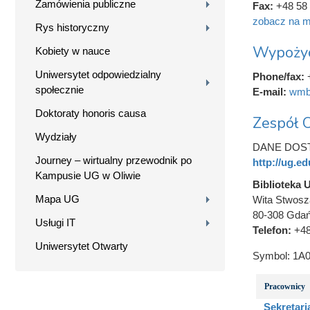
Zamówienia publiczne
Fax:
+48 58 
zobacz na m
Rys historyczny
Wypożyc
Kobiety w nauce
Uniwersytet odpowiedzialny
Phone/fax:
społecznie
E-mail:
wmb
Doktoraty honoris causa
Zespół O
Wydziały
DANE DOSTĘ
Journey – wirtualny przewodnik po
http://ug.ed
Kampusie UG w Oliwie
Biblioteka 
Mapa UG
Wita Stwosz
80-308 Gda
Usługi IT
Telefon:
+48
Uniwersytet Otwarty
Symbol:
1A0
Pracownicy
Sekretaria