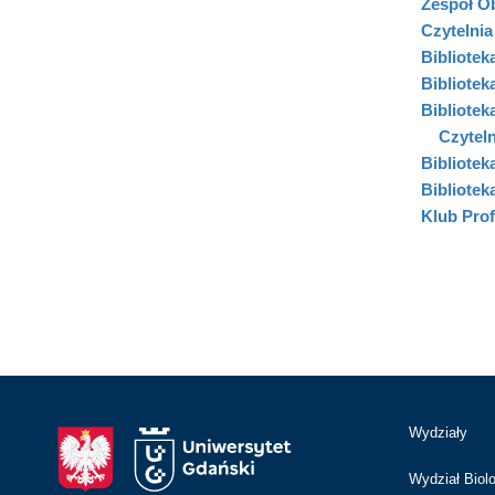
Zespół Ob
Czytelni
Bibliotek
Bibliote
Bibliote
Czyteln
Bibliote
Biblioteka
Klub Pro
Wydziały
Wydział Biolo