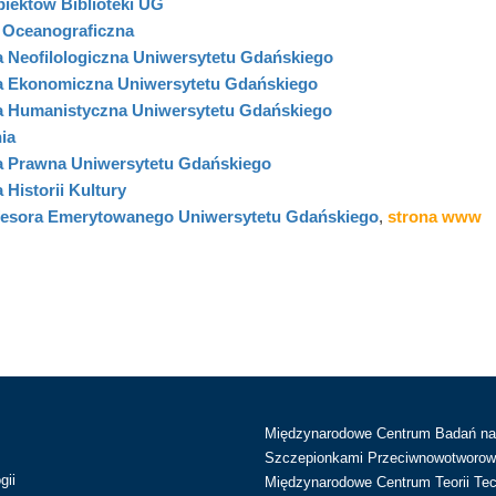
iektów Biblioteki UG
a Oceanograficzna
a Neofilologiczna Uniwersytetu Gdańskiego
ka Ekonomiczna Uniwersytetu Gdańskiego
ka Humanistyczna Uniwersytetu Gdańskiego
ia
ka Prawna Uniwersytetu Gdańskiego
 Historii Kultury
fesora Emerytowanego Uniwersytetu Gdańskiego
,
strona www
Międzynarodowe Centrum Badań n
Szczepionkami Przeciwnowotworow
gii
Międzynarodowe Centrum Teorii Tec