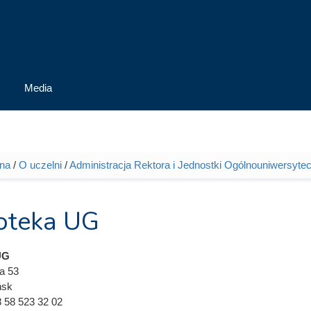
Media
wna
/
O uczelni
/
Administracja Rektora i Jednostki Ogólnouniwersytec
tutaj
ioteka UG
UG
a 53
ńsk
 58 523 32 02