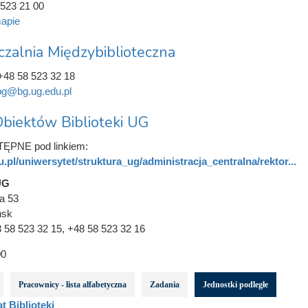
523 21 00
apie
zalnia Międzybiblioteczna
+48 58 523 32 18
g@bg.ug.edu.pl
biektów Biblioteki UG
PNE pod linkiem:
u.pl/uniwersytet/struktura_ug/administracja_centralna/rektor...
UG
a 53
ńsk
 58 523 32 15, +48 58 523 32 16
0
Pracownicy - lista alfabetyczna
Zadania
Jednostki podległe
t Biblioteki