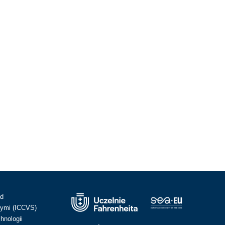
ad
ymi (ICCVS)
hnologii