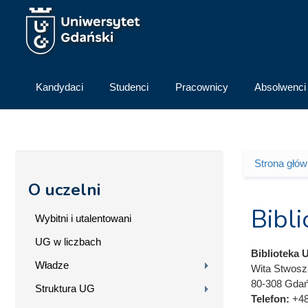
Przejdź do treści
Kandydaci
Studenci
Pracownicy
Absolwenci
Strona głó
Jesteś 
O uczelni
Bibl
Wybitni i utalentowani
UG w liczbach
Biblioteka 
Władze
Wita Stwosz
80-308 Gda
Struktura UG
Telefon:
+48