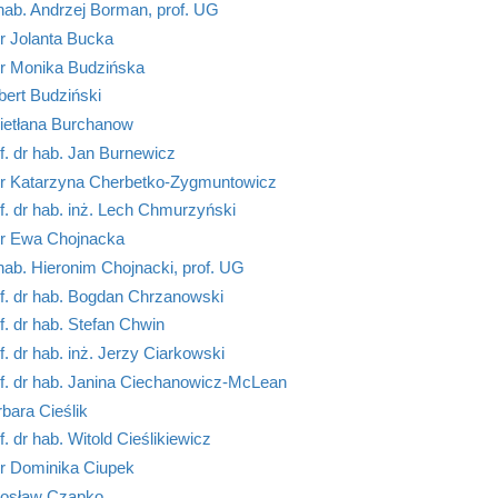
hab. Andrzej Borman, prof. UG
r Jolanta Bucka
r Monika Budzińska
ert Budziński
ietłana Burchanow
f. dr hab. Jan Burnewicz
r Katarzyna Cherbetko-Zygmuntowicz
f. dr hab. inż. Lech Chmurzyński
r Ewa Chojnacka
hab. Hieronim Chojnacki, prof. UG
f. dr hab. Bogdan Chrzanowski
f. dr hab. Stefan Chwin
f. dr hab. inż. Jerzy Ciarkowski
f. dr hab. Janina Ciechanowicz-McLean
bara Cieślik
f. dr hab. Witold Cieślikiewicz
r Dominika Ciupek
rosław Czapko