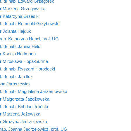
f. dr hab. Edward Grzegorek
r Marzena Grzegowska
r Katarzyna Grzesik
f. dr hab. Romuald Grzybowski
r Jolanta Hajduk
hab. Katarzyna Hebel, prof. UG
f. dr hab. Janina Heldt
r Ksenia Hoffmann
r Mirosława Hopa-Surma
f. dr hab. Ryszard Horodecki
f. dr hab. Jan Iluk
ona Jaroszewicz
of. dr hab. Magdalena Jarzemowska
r Małgorzata Jażdżewska
f. dr hab. Bohdan Jeliński
r Marzena Jeżowska
r Grażyna Jędrzejewska
hab. Joanna Jędrzejowicz, prof. UG