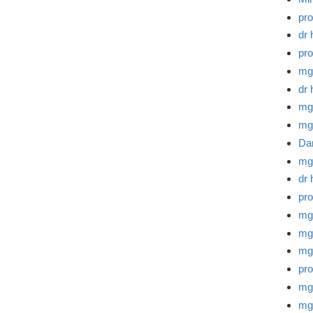
pro
dr 
pro
mg
dr 
mg
mg
Da
mg
dr 
pro
mgr
mgr
mg
pro
mg
mgr