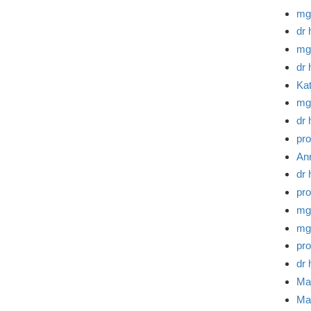
mg
dr 
mg
dr 
Kat
mg
dr 
pro
An
dr 
pro
mg
mg
pro
dr 
Ma
Ma