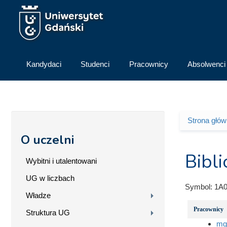
Przejdź do treści
Kandydaci
Studenci
Pracownicy
Absolwenci
Strona głó
Jesteś 
O uczelni
Bibl
Wybitni i utalentowani
UG w liczbach
Symbol:
1A0
Władze
Pracownicy
Struktura UG
mg