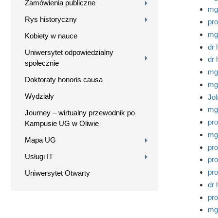
Zamówienia publiczne
mg
Rys historyczny
pro
mgr
Kobiety w nauce
dr 
Uniwersytet odpowiedzialny
dr 
społecznie
mg
Doktoraty honoris causa
mg
Wydziały
Jol
mgr
Journey – wirtualny przewodnik po
pro
Kampusie UG w Oliwie
mgr
Mapa UG
pro
Usługi IT
pro
pro
Uniwersytet Otwarty
dr 
pro
mg