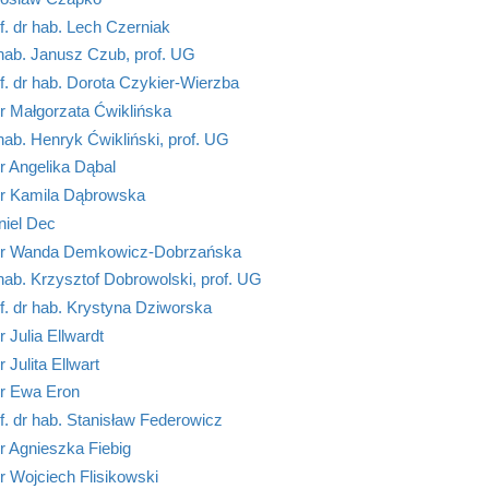
f. dr hab. Lech Czerniak
hab. Janusz Czub, prof. UG
f. dr hab. Dorota Czykier-Wierzba
r Małgorzata Ćwiklińska
hab. Henryk Ćwikliński, prof. UG
r Angelika Dąbal
r Kamila Dąbrowska
niel Dec
r Wanda Demkowicz-Dobrzańska
hab. Krzysztof Dobrowolski, prof. UG
f. dr hab. Krystyna Dziworska
 Julia Ellwardt
 Julita Ellwart
r Ewa Eron
f. dr hab. Stanisław Federowicz
r Agnieszka Fiebig
 Wojciech Flisikowski