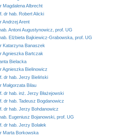
r Magdalena Albrecht
f. dr hab. Robert Alicki
 Andrzej Arent
hab. Antoni Augustynowicz, prof. UG
hab. Elżbieta Bajkiewicz-Grabowska, prof. UG
r Katarzyna Banaszek
r Agnieszka Bartczak
anta Bielacka
 Agnieszka Bielinowicz
f. dr hab. Jerzy Bieliński
 Małgorzata Bilau
f. dr hab. inż. Jerzy Błażejowski
f. dr hab. Tadeusz Bogdanowicz
f. dr hab. Jerzy Bohdanowicz
hab. Eugeniusz Bojanowski, prof. UG
f. dr hab. Jerzy Bolałek
r Marta Borkowska