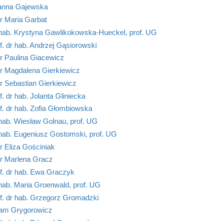
anna Gajewska
r Maria Garbat
 hab. Krystyna Gawlikokowska-Hueckel, prof. UG
f. dr hab. Andrzej Gąsiorowski
r Paulina Giacewicz
r Magdalena Gierkiewicz
r Sebastian Gierkiewicz
f. dr hab. Jolanta Gliniecka
f. dr hab. Zofia Głombiowska
hab. Wiesław Golnau, prof. UG
hab. Eugeniusz Gostomski, prof. UG
 Eliza Gościniak
r Marlena Gracz
f. dr hab. Ewa Graczyk
hab. Maria Groenwald, prof. UG
f. dr hab. Grzegorz Gromadzki
am Grygorowicz