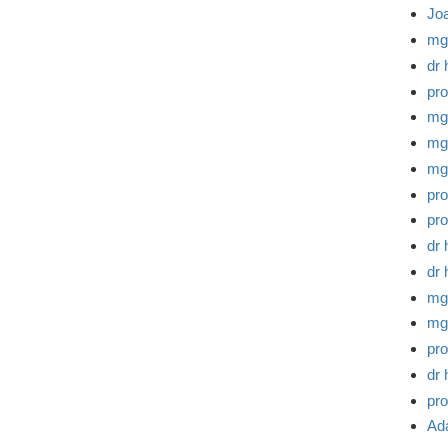
Jo
mg
dr
pro
mg
mg
mg
pro
pro
dr 
dr 
mgr
mg
pro
dr 
pro
Ad