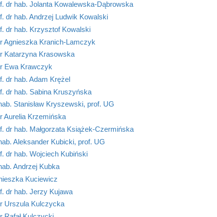
of. dr hab. Jolanta Kowalewska-Dąbrowska
f. dr hab. Andrzej Ludwik Kowalski
f. dr hab. Krzysztof Kowalski
r Agnieszka Kranich-Lamczyk
r Katarzyna Krasowska
r Ewa Krawczyk
f. dr hab. Adam Krężel
f. dr hab. Sabina Kruszyńska
hab. Stanisław Kryszewski, prof. UG
r Aurelia Krzemińska
f. dr hab. Małgorzata Książek-Czermińska
hab. Aleksander Kubicki, prof. UG
f. dr hab. Wojciech Kubiński
hab. Andrzej Kubka
nieszka Kuciewicz
f. dr hab. Jerzy Kujawa
r Urszula Kulczycka
 Rafał Kulczycki