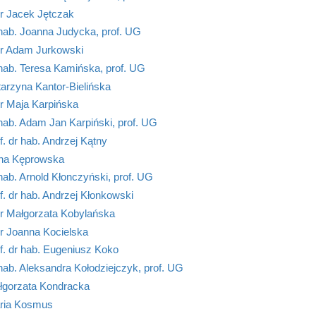
r Jacek Jętczak
hab. Joanna Judycka, prof. UG
r Adam Jurkowski
hab. Teresa Kamińska, prof. UG
arzyna Kantor-Bielińska
r Maja Karpińska
hab. Adam Jan Karpiński, prof. UG
f. dr hab. Andrzej Kątny
na Kęprowska
hab. Arnold Kłonczyński, prof. UG
f. dr hab. Andrzej Kłonkowski
r Małgorzata Kobylańska
r Joanna Kocielska
f. dr hab. Eugeniusz Koko
hab. Aleksandra Kołodziejczyk, prof. UG
łgorzata Kondracka
ria Kosmus