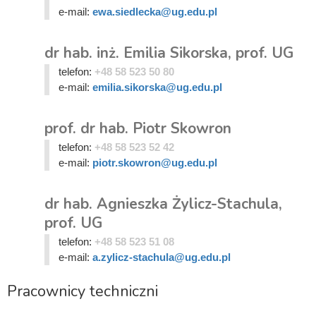
e-mail:
ewa.siedlecka@ug.edu.pl
dr hab. inż. Emilia Sikorska, prof. UG
telefon:
+48 58 523 50 80
e-mail:
emilia.sikorska@ug.edu.pl
prof. dr hab. Piotr Skowron
telefon:
+48 58 523 52 42
e-mail:
piotr.skowron@ug.edu.pl
dr hab. Agnieszka Żylicz-Stachula,
prof. UG
telefon:
+48 58 523 51 08
e-mail:
a.zylicz-stachula@ug.edu.pl
Pracownicy techniczni