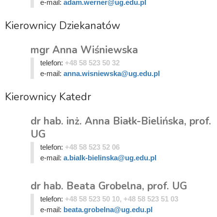
e-mail:
adam.werner@ug.edu.pl
Kierownicy Dziekanatów
mgr Anna Wiśniewska
telefon:
+48 58 523 50 32
e-mail:
anna.wisniewska@ug.edu.pl
Kierownicy Katedr
dr hab. inż. Anna Białk-Bielińska, prof.
UG
telefon:
+48 58 523 52 06
e-mail:
a.bialk-bielinska@ug.edu.pl
dr hab. Beata Grobelna, prof. UG
telefon:
+48 58 523 50 10, +48 58 523 51 03
e-mail:
beata.grobelna@ug.edu.pl