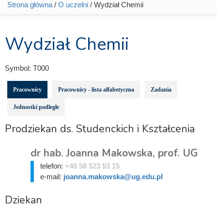
Strona główna
/
O uczelni
/ Wydział Chemii
Jesteś tutaj
Wydział Chemii
Symbol:
T000
Pracownicy
Pracownicy - lista alfabetyczna
Zadania
Jednostki podległe
Prodziekan ds. Studenckich i Kształcenia
dr hab. Joanna Makowska, prof. UG
telefon:
+48 58 523 53 15
e-mail:
joanna.makowska@ug.edu.pl
Dziekan