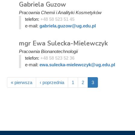
Gabriela Guzow
Pracownia Chemii i Analityki Kosmetyków
telefon:
+48 58 523 51 45
e-mail:
gabriela.guzow@ug.edu.pl
mgr Ewa Sulecka-Mielewczyk
Pracownia Bionanotechnologii
telefon:
+48 58 523 52 36
e-mail:
ewa.sulecka-mielewczyk@ug.edu.pl
« pierwsza
‹ poprzednia
1
2
3