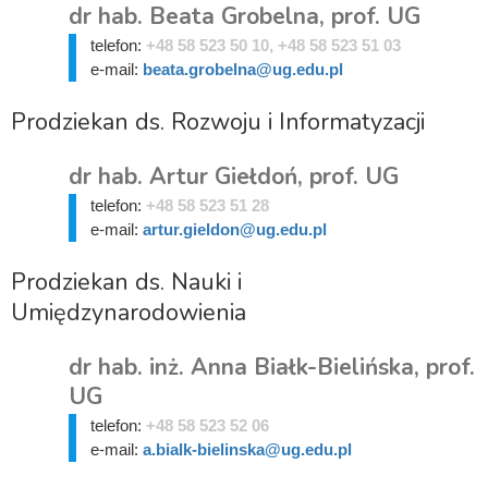
dr hab. Beata Grobelna, prof. UG
telefon:
+48 58 523 50 10, +48 58 523 51 03
e-mail:
beata.grobelna@ug.edu.pl
Prodziekan ds. Rozwoju i Informatyzacji
dr hab. Artur Giełdoń, prof. UG
telefon:
+48 58 523 51 28
e-mail:
artur.gieldon@ug.edu.pl
Prodziekan ds. Nauki i
Umiędzynarodowienia
dr hab. inż. Anna Białk-Bielińska, prof.
UG
telefon:
+48 58 523 52 06
e-mail:
a.bialk-bielinska@ug.edu.pl