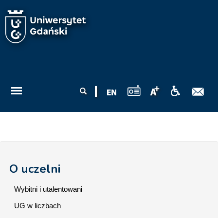
Przejdź do treści
Formularz
Szukaj
wyszukiwania
O uczelni
Wybitni i utalentowani
UG w liczbach