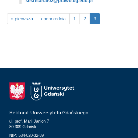
sekretariat02@prawo.ug.edu.pl
« pierwsza
‹ poprzednia
1
2
3
Rektorat Uniwersytetu Gdańskiego
ul. prof. Marii Janion 7
80-309 Gdańsk
NIP: 584-020-32-39