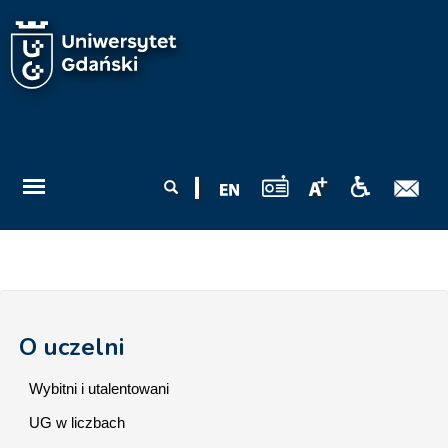
Przejdź do treści
Formularz
Szukaj
wyszukiwania
O uczelni
Wybitni i utalentowani
UG w liczbach