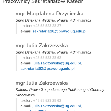
Pracownicy Sekretariatów Katedr
mgr Magdalena Drzycimska
Biuro Dziekana Wydziału Prawa i Administracji
telefon:
+48 58 523 28 27
e-mail:
sekretariat01@prawo.ug.edu.pl
mgr Julia Zakrzewska
Biuro Dziekana Wydziału Prawa i Administracji
telefon:
+48 58 523 28 62
e-mail:
julia.zakrzewska@ug.edu.pl
,
sekretariat02@prawo.ug.edu.pl
mgr Julia Zakrzewska
Katedra Prawa Gospodarczego Publicznego i Ochrony
Środowiska
telefon:
+48 58 523 28 62
e-mail:
julia.zakrzewska@ug.edu.pl
,