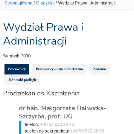
Strona główna
/
O uczelni
/ Wydział Prawa i Administracji
Jesteś tutaj
Wydział Prawa i
Administracji
Symbol:
P000
Pracownicy
Pracownicy - lista alfabetyczna
Zadania
Jednostki podległe
Prodziekan ds. Kształcenia
dr hab. Małgorzata Balwicka-
Szczyrba, prof. UG
telefon:
+48 58 523 28 40
telefon do sekretariatu:
+48 58 523 28 62