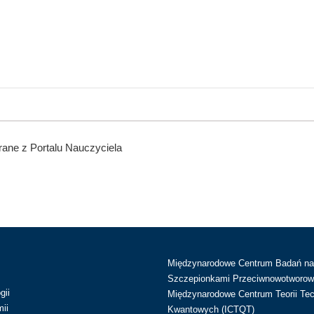
ane z Portalu Nauczyciela
Międzynarodowe Centrum Badań n
Szczepionkami Przeciwnowotworow
gii
Międzynarodowe Centrum Teorii Tec
ii
Kwantowych (ICTQT)