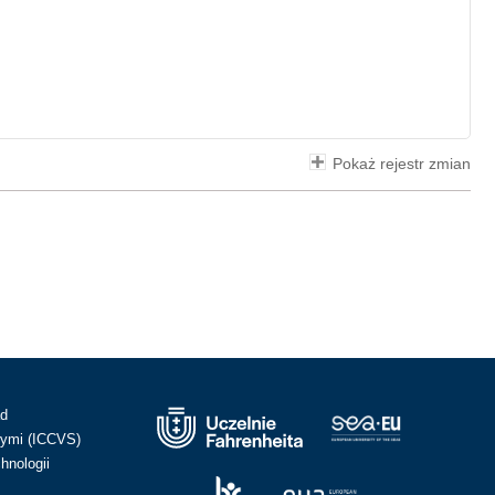
Pokaż rejestr zmian
ad
ymi (ICCVS)
hnologii