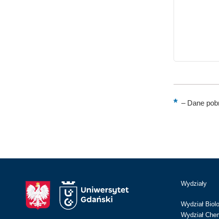
–
Dane pobr
Wydziały
Wydział Biolo
Wydział Chem