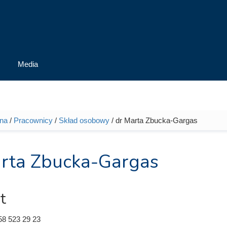
Media
wna
/
Pracownicy
/
Skład osobowy
/ dr Marta Zbucka-Gargas
tutaj
rta Zbucka-Gargas
t
58 523 29 23