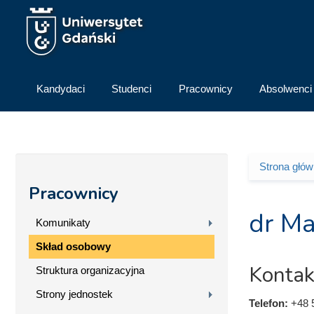
Przejdź do treści
Kandydaci
Studenci
Pracownicy
Absolwenci
Strona głó
Jesteś 
Pracownicy
dr Ma
Komunikaty
Skład osobowy
Kontak
Struktura organizacyjna
Strony jednostek
Telefon:
+48 