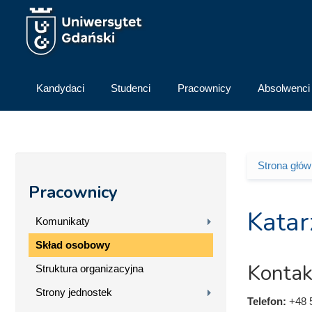
Przejdź do treści
Kandydaci
Studenci
Pracownicy
Absolwenci
Strona głó
Jesteś 
Pracownicy
Katar
Komunikaty
Skład osobowy
Kontak
Struktura organizacyjna
Strony jednostek
Telefon:
+48 