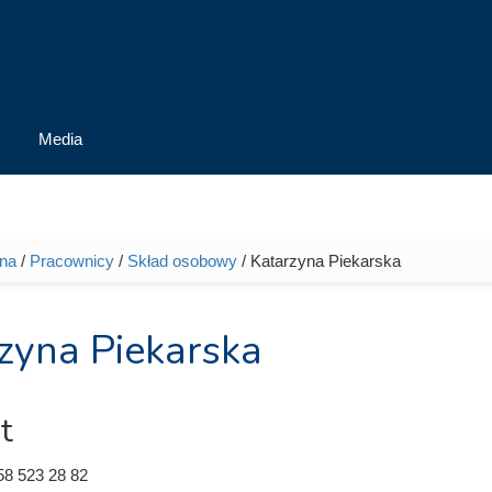
Media
wna
/
Pracownicy
/
Skład osobowy
/ Katarzyna Piekarska
tutaj
zyna Piekarska
t
58 523 28 82