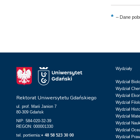
–
Dane pobr
Wydziały
Wydział Biolo
Wydział Chem
Wydział Eko
Rektorat Uniwersytetu Gdańskiego
Wydział Filol
ul. prof. Marii Janion 7
Wydział Hist
80-309 Gdańsk
Wydział Matem
NIP: 584-020-32-39
Wydział Nau
REGON: 000001330
Wydział Ocean
tel. portiernia:
+ 48 58 523 30 00
Wydział Prawa