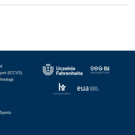
ad
ymi (ICCVS)
hnologii
Sportu