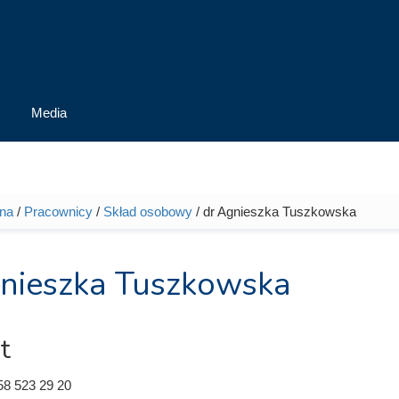
Media
wna
/
Pracownicy
/
Skład osobowy
/ dr Agnieszka Tuszkowska
tutaj
nieszka Tuszkowska
t
58 523 29 20