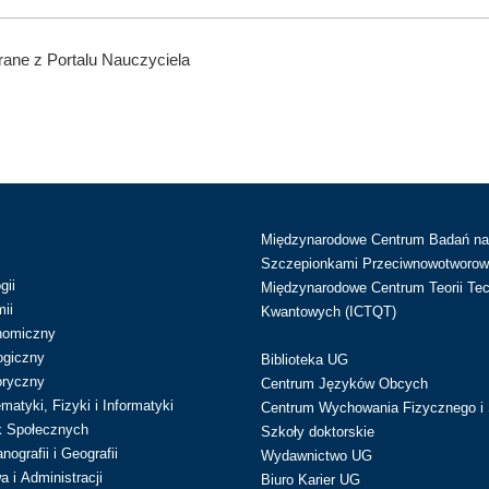
ane z Portalu Nauczyciela
Międzynarodowe Centrum Badań n
Szczepionkami Przeciwnowotworow
gii
Międzynarodowe Centrum Teorii Tec
ii
Kwantowych (ICTQT)
nomiczny
ogiczny
Biblioteka UG
oryczny
Centrum Języków Obcych
atyki, Fizyki i Informatyki
Centrum Wychowania Fizycznego i 
k Społecznych
Szkoły doktorskie
ografii i Geografii
Wydawnictwo UG
 i Administracji
Biuro Karier UG