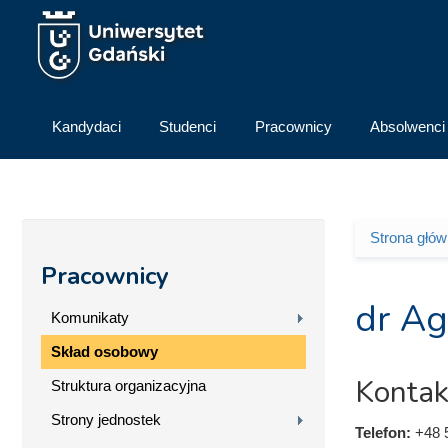
Przejdź do treści
Kandydaci
Studenci
Pracownicy
Absolwenci
Strona głó
Jesteś 
Pracownicy
dr Ag
Komunikaty
Skład osobowy
Kontak
Struktura organizacyjna
Strony jednostek
Telefon:
+48 