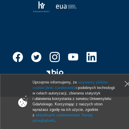
Uprzejmie informujemy, że
używamy plików
cookie (tzw. ciasteczek)
i podobnych technologii
© 2013-2026 Uniwersytet Gdański
w celach autoryzacji, zbierania statystyk
i ułatwienia korzystania z serwisu Uniwersytetu
Gdańskiego. Korzystając z naszych stron
wyrażasz zgodę na ich użycie, zgodnie
z
aktualnymi ustawieniami Twojej
przeglądarki
.