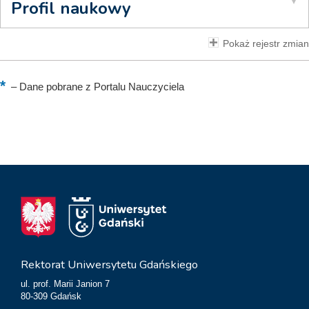
Profil naukowy
Pokaż rejestr zmian
–
Dane pobrane z Portalu Nauczyciela
Rektorat Uniwersytetu Gdańskiego
ul. prof. Marii Janion 7
80-309 Gdańsk