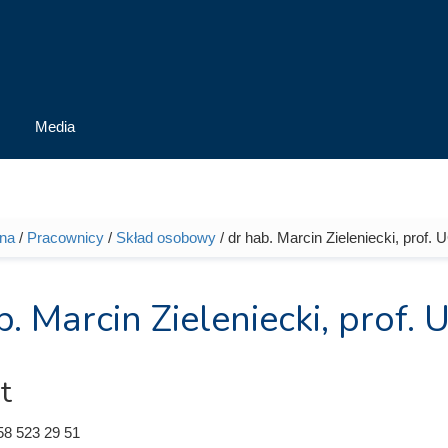
Media
wna
/
Pracownicy
/
Skład osobowy
/ dr hab. Marcin Zieleniecki, prof. 
tutaj
b. Marcin Zieleniecki, prof. 
t
58 523 29 51