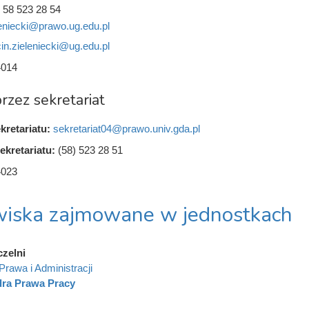
 58 523 28 54
eniecki@prawo.ug.edu.pl
in.zieleniecki@ug.edu.pl
4014
rzez sekretariat
kretariatu:
sekretariat04@prawo.univ.gda.pl
ekretariatu:
(58) 523 28 51
4023
iska zajmowane w jednostkach
czelni
Prawa i Administracji
dra Prawa Pracy