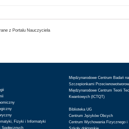
ane z Portalu Nauczyciela
Międzynarodowe Centrum Badań n
Szczepionkami Przeciwnowotworow
gii
Międzynarodowe Centrum Teorii Tec
ii
Kwantowych (ICTQT)
nomiczny
ogiczny
Biblioteka UG
oryczny
Centrum Języków Obcych
atyki, Fizyki i Informatyki
Centrum Wychowania Fizycznego i 
k Społecznych
Szkoły doktorskie