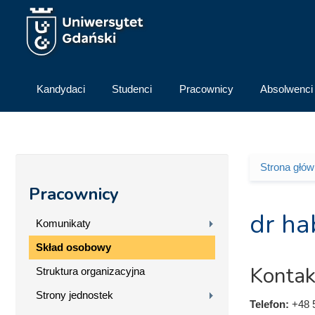
Przejdź do treści
Kandydaci
Studenci
Pracownicy
Absolwenci
Strona głó
Jesteś 
Pracownicy
dr ha
Komunikaty
Skład osobowy
Kontak
Struktura organizacyjna
Strony jednostek
Telefon:
+48 