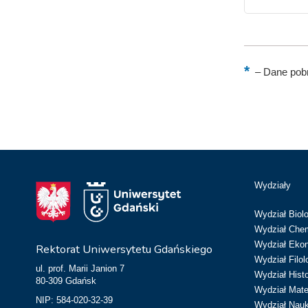
–
Dane pobr
Wydziały
Wydział Biolo
Wydział Chem
Wydział Eko
Rektorat Uniwersytetu Gdańskiego
Wydział Filol
ul. prof. Marii Janion 7
Wydział Hist
80-309 Gdańsk
Wydział Matem
NIP: 584-020-32-39
Wydział Nau