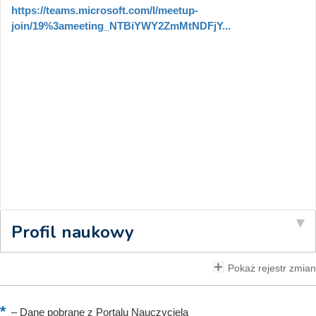
https://teams.microsoft.com/l/meetup-
join/19%3ameeting_NTBiYWY2ZmMtNDFjY...
Profil naukowy
Pokaż rejestr zmian
–
Dane pobrane z Portalu Nauczyciela