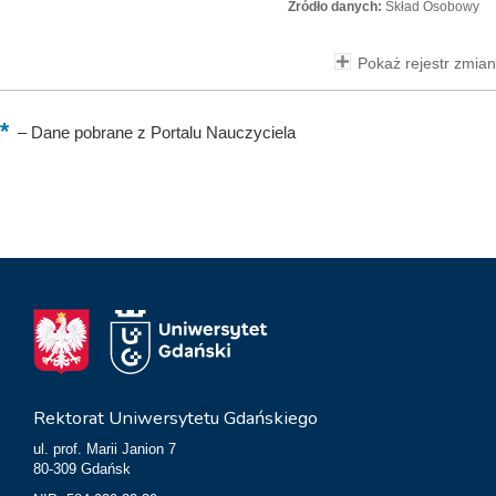
Źródło danych:
Skład Osobowy
Pokaż rejestr zmian
–
Dane pobrane z Portalu Nauczyciela
Rektorat Uniwersytetu Gdańskiego
ul. prof. Marii Janion 7
80-309 Gdańsk