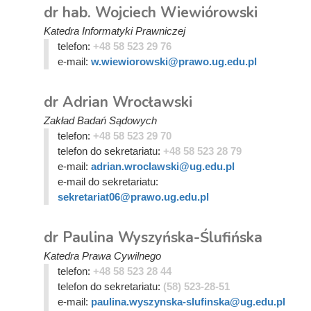
dr hab. Wojciech Wiewiórowski
Katedra Informatyki Prawniczej
telefon:
+48 58 523 29 76
e-mail:
w.wiewiorowski@prawo.ug.edu.pl
dr Adrian Wrocławski
Zakład Badań Sądowych
telefon:
+48 58 523 29 70
telefon do sekretariatu:
+48 58 523 28 79
e-mail:
adrian.wroclawski@ug.edu.pl
e-mail do sekretariatu:
sekretariat06@prawo.ug.edu.pl
dr Paulina Wyszyńska-Ślufińska
Katedra Prawa Cywilnego
telefon:
+48 58 523 28 44
telefon do sekretariatu:
(58) 523-28-51
e-mail:
paulina.wyszynska-slufinska@ug.edu.pl