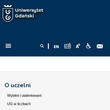
Przejdź do treści
Formularz
Szukaj
wyszukiwania
O uczelni
Wybitni i utalentowani
UG w liczbach