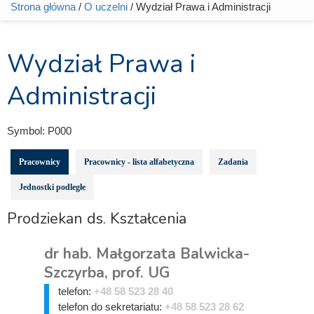
Strona główna
/
O uczelni
/ Wydział Prawa i Administracji
Jesteś tutaj
Wydział Prawa i
Administracji
Symbol:
P000
Pracownicy
Pracownicy - lista alfabetyczna
Zadania
Jednostki podległe
Prodziekan ds. Kształcenia
dr hab. Małgorzata Balwicka-
Szczyrba, prof. UG
telefon:
+48 58 523 28 40
telefon do sekretariatu:
+48 58 523 28 62